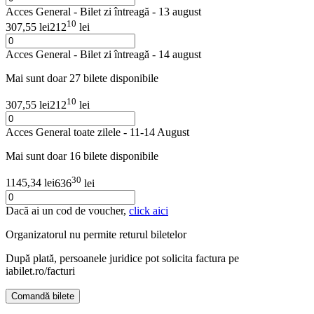
Acces General - Bilet zi întreagă - 13 august
10
307,55 lei
212
lei
Acces General - Bilet zi întreagă - 14 august
Mai sunt doar 27 bilete disponibile
10
307,55 lei
212
lei
Acces General toate zilele - 11-14 August
Mai sunt doar 16 bilete disponibile
30
1145,34 lei
636
lei
Dacă ai un cod de voucher,
click aici
Organizatorul nu permite returul biletelor
După plată, persoanele juridice pot solicita factura pe
iabilet.ro/facturi
Comandă bilete
Doar o mică verificare