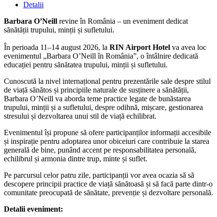
Detalii
Barbara O’Neill
revine în România – un eveniment dedicat
sănătății trupului, minții și sufletului.
În perioada 11–14 august 2026, la
RIN Airport Hotel
va avea loc
evenimentul „Barbara O’Neill în România”, o întâlnire dedicată
educației pentru sănătatea trupului, minții și sufletului.
Cunoscută la nivel internațional pentru prezentările sale despre stilul
de viață sănătos și principiile naturale de susținere a sănătății,
Barbara O’Neill va aborda teme practice legate de bunăstarea
trupului, minții și a sufletului, despre odihnă, mișcare, gestionarea
stresului și dezvoltarea unui stil de viață echilibrat.
Evenimentul își propune să ofere participanților informații accesibile
și inspirație pentru adoptarea unor obiceiuri care contribuie la starea
generală de bine, punând accent pe responsabilitatea personală,
echilibrul și armonia dintre trup, minte și suflet.
Pe parcursul celor patru zile, participanții vor avea ocazia să să
descopere principii practice de viață sănătoasă și să facă parte dintr-o
comunitate preocupată de sănătate, prevenție și dezvoltare personală.
Detalii eveniment: