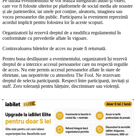
Pe durata evenimentului se vor realiza înregistrări audio şi video,
care vor fi folosite ulterior pe platformele de social media ale noastre
și ale partenerilor, iar unele pot conține, aleatoriu, imaginea sau
vocea persoanelor din public. Participarea la eveniment reprezintă
acordul implicit pentru folosirea lor în aceste scopuri.
Organizatorii își rezervă dreptul de a modifica regulamentul în
conformitate cu prevederile aflate în vigoare.
Contravaloarea biletelor de acces nu poate fi returnată.
Pentru buna desfășurare a evenimentului, organizatorii își rezervă
dreptul de a interzice accesul persoanelor care nu respectă regulile
de acces.
Nu este permis accesul persoanelor aflate în stare de
ebrietate, sau nepotrivite cu atmosfera The Fool. Ne rezervam
dreptul de selecta participanții.
Respect între participanți, invitați și
staff. Zero toleranță pentru hărțuire, discriminare sau violență.