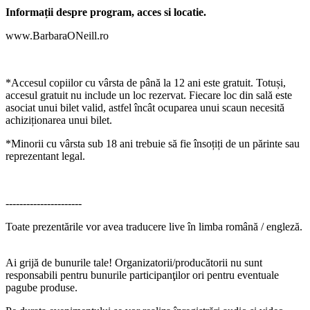
Informații despre program, acces si locatie.
www.BarbaraONeill.ro
*
Accesul copiilor
cu vârsta de până la 12 ani este gratuit. Totuși,
accesul gratuit nu include un loc rezervat. Fiecare loc din sală este
asociat unui bilet valid, astfel încât ocuparea unui scaun necesită
achiziționarea unui bilet.
*
Minorii cu vârsta sub 18 ani
trebuie să fie însoțiți de un părinte sau
reprezentant legal.
----------------------
Toate prezentările vor avea traducere live în limba română / engleză.
Ai grijă de bunurile tale! Organizatorii/producătorii nu sunt
responsabili pentru bunurile participanţilor ori pentru eventuale
pagube produse.