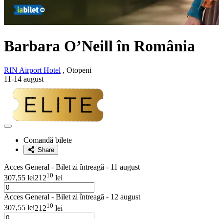
Barbara O’Neill
în România
RIN Airport Hotel
, Otopeni
11-14 august
Adaugă
la
Comandă bilete
favorite
Share
Acces General - Bilet zi întreagă - 11 august
10
307,55 lei
212
lei
Acces General - Bilet zi întreagă - 12 august
10
307,55 lei
212
lei