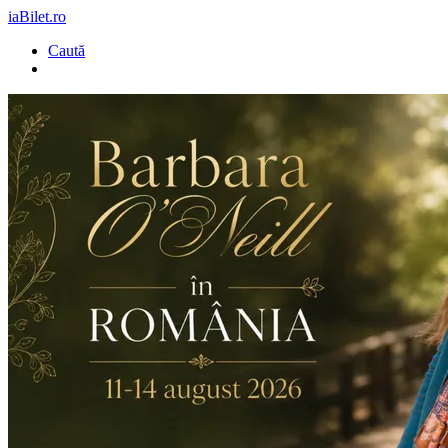
iaBilet.ro
Caută