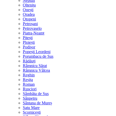
Neptun
Oltenița
Onești
Oradea
Otopeni
Petroșani
Petrovaselo
Piatra-Neamț
Pitești
Ploiești
Podișor
Popești Leordeni
Porumbacu de Sus
Rădăuți
Râmnicu Sărat
Râmnicu Vâlcea
Reghin
Reșița
Roman
Rusciori
Sâmbăta de Sus
Sânpetru
Sântana de Mureș
Satu Mare
Scornicești