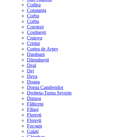
Codlea
Constanța
Corbu
Corbu
Coroieni
Costinești
Craiova
Cristur
Curtea de Argeș
Darabani
Dărmănești
Deal
Dej
Deva
Doaga
Dorna Candrenilor
Drobeta-Turnu Severin
Durușa
Fălticeni
Filiași
Florești
Florești
Focșani
Galați
Ghimbav