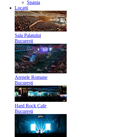
Spania
Locații
Sala Palatului
București
Arenele Romane
București
Hard Rock Cafe
București