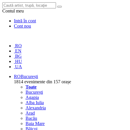
Contul meu
Intră în cont
Cont nou
RO
EN
BG
HU
UA
RO
București
1814 evenimente din 157 orașe
Toate
București
Agapia
Alba Iulia
Alexandria
Arad
Bacău
Baia Mare
Băicoi