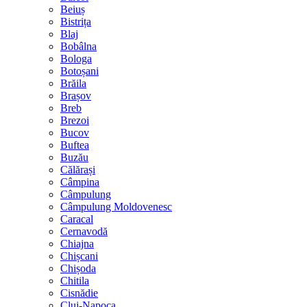
Beiuș
Bistrița
Blaj
Bobâlna
Bologa
Botoșani
Brăila
Brașov
Breb
Brezoi
Bucov
Buftea
Buzău
Călărași
Câmpina
Câmpulung
Câmpulung Moldovenesc
Caracal
Cernavodă
Chiajna
Chișcani
Chișoda
Chitila
Cisnădie
Cluj-Napoca