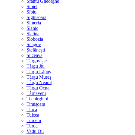
Sfântu Gheorghe
Sibiel
Sibiu
Sighișoara
Simeria
Slănic
Slatina
Slobozia
Snagov
Ștefănești
Suceava
Târgoviște
Târgu Jiu
Târgu Lăpuș
Târgu Mureș
Târgu Neamț
Târgu Ocna
Târnăveni
Techirghiol
Timișoara
Tinca
Tulcea
Turceni
Turda
Vadu Oii