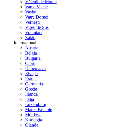
Vălenii de Munte
Vama Veche
Vaslui
Vatra Dornei
Vernești
Vișeu de Sus
Voluntari
Zalău
Internațional
Austria
Belgia
Bulgaria
Cipru
Danemarca
Elveția
Franța
Germania
Grecia
Irlanda
Italia
Luxemburg
Marea Britanie
Moldova
Norvegia
Olanda