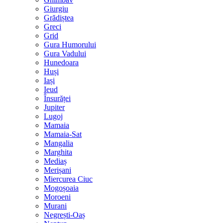
Giurgiu
Grădiștea
Greci
Grid
Gura Humorului
Gura Vadului
Hunedoara
Huși
Iași
Ieud
Însurăței
Jupiter
Lugoj
Mamaia
Mamaia-Sat
Mangalia
Marghita
Mediaș
Merișani
Miercurea Ciuc
Mogoșoaia
Moroeni
Murani
Negrești-Oaș