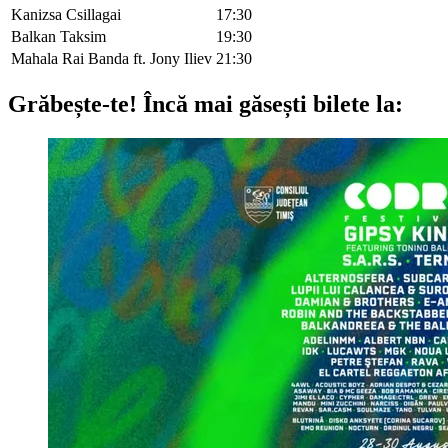
Kanizsa Csillagai
17:30
Balkan Taksim
19:30
Mahala Rai Banda ft. Jony Iliev
21:30
Grăbește-te!
Încă mai găsești bilete la: