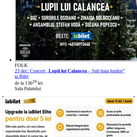
FOLK
23 dec:
Concert „
Lupii lui Calancea
– Sub luna lupilor”
ia Bilet
29
de la 136
lei
Sala Palatului