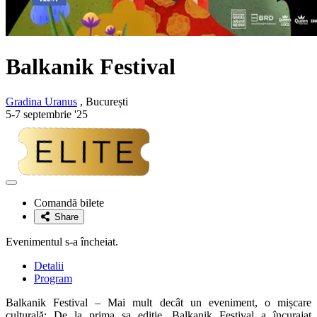
Balkanik Festival
Gradina Uranus
, București
5-7 septembrie '25
Adaugă
la
Comandă bilete
favorite
Share
Evenimentul s-a încheiat.
Detalii
Program
Balkanik Festival – Mai mult decât un eveniment, o mișcare
culturală: De la prima sa ediție, Balkanik Festival a încurajat