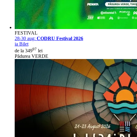
FESTIVAL
28-30 aug:
CODRU Festival 2026
ia Bilet
97
de la 349
lei
Pădurea VERDE