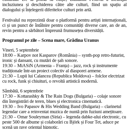
incluziunea și deschiderea către alte culturi, fiind un spațiu al
dialogului și înțelegerii diferitelor culturi prin artă.
Festivalul nu reprezintă doar o platformă pentru artiști internaționali,
ci și un punct de întâlnire pentru comunități diverse care, an de an,
revin pentru a sărbători împreună frumusețea diversității.
Programul pe zile – Scena mare, Grădina Uranus
Vineri, 5 septembrie
18:00 – Karpov not Kasparov (România) – synth-pop retro-futurist,
ironic și dansant, cu mutări de șah sonore.
19:30 – MiASiN (Armenia – Franța) – jazz, rock și instrumente
tradiționale într-un proiect colectiv al diasporei armene.
21:30 – Lupii lui Calancea (Republica Moldova) – folclor electrizat
cu rock, funk și chiuituri, o revoltă artistică modernă.
Sâmbătă, 6 septembrie
17:30 – Kottarashky & The Rain Dogs (Bulgaria) – colaje sonore
din înregistrări de teren, blues și electronica cinematică.
19:30 – Ivo Papasov & His Wedding Band (Bulgaria) – clarinetul
legendar care a reinventat muzica de nuntă prin fuziuni amețitoare.
21:30 – Omar Souleyman (Siria) – legenda dabke-ului electronic, cu
peste 500 de albume și colaborări cu Björk și Four Tet, aduce pe
scenă un rave oriental hipnotic.