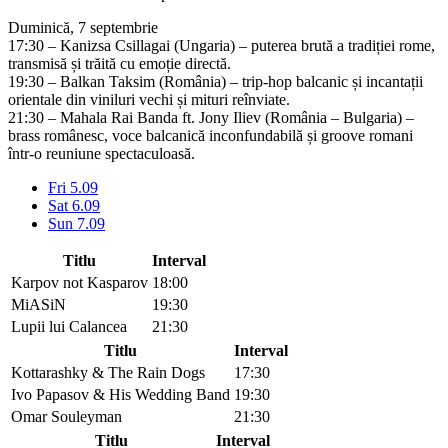
Duminică, 7 septembrie
17:30 – Kanizsa Csillagai (Ungaria) – puterea brută a tradiției rome,
transmisă și trăită cu emoție directă.
19:30 – Balkan Taksim (România) – trip-hop balcanic și incantații
orientale din viniluri vechi și mituri reînviate.
21:30 – Mahala Rai Banda ft. Jony Iliev (România – Bulgaria) –
brass românesc, voce balcanică inconfundabilă și groove romani
într-o reuniune spectaculoasă.
Fri 5.09
Sat 6.09
Sun 7.09
Titlu
Interval
Karpov not Kasparov
18:00
MiASiN
19:30
Lupii lui Calancea
21:30
Titlu
Interval
Kottarashky & The Rain Dogs
17:30
Ivo Papasov & His Wedding Band
19:30
Omar Souleyman
21:30
Titlu
Interval