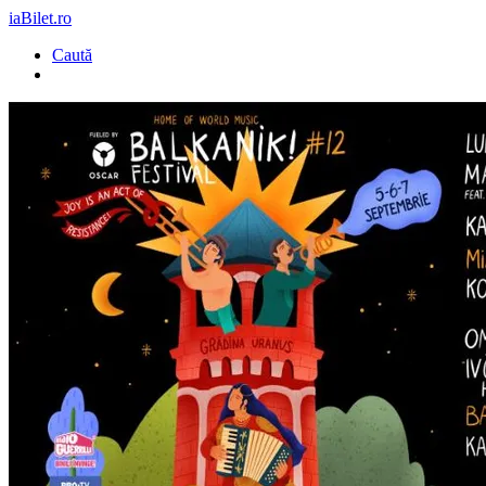
iaBilet.ro
Caută