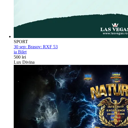
SPORT
30 sep:
Brasov: RXF 53
ia Bilet
500 lei
Lux Divina