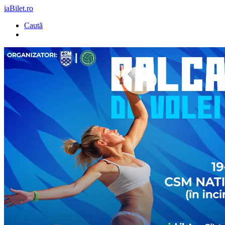
iaBilet.ro
Caută