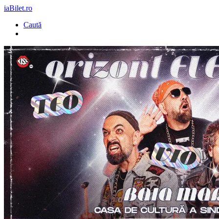
iaBilet.ro
Caută