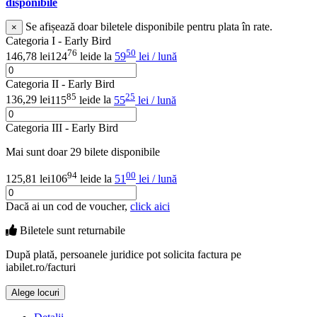
disponibile
Se afișează doar biletele disponibile pentru plata în rate.
×
Categoria I - Early Bird
76
50
146,78 lei
124
lei
de la
59
lei / lună
Categoria II - Early Bird
85
25
136,29 lei
115
lei
de la
55
lei / lună
Categoria III - Early Bird
Mai sunt doar 29 bilete disponibile
94
00
125,81 lei
106
lei
de la
51
lei / lună
Dacă ai un cod de voucher,
click aici
Biletele sunt
returnabile
După plată, persoanele juridice pot solicita factura pe
iabilet.ro/facturi
Alege locuri
Doar o mică verificare