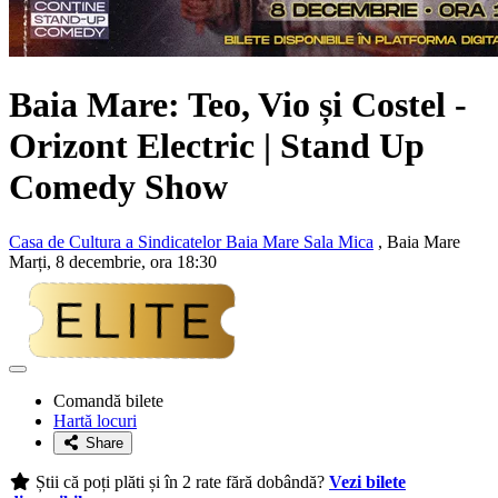
Baia Mare:
Teo, Vio și Costel
-
Orizont Electric | Stand Up
Comedy Show
Casa de Cultura a Sindicatelor Baia Mare Sala Mica
, Baia Mare
Marți, 8 decembrie, ora 18:30
Adaugă
la
Comandă bilete
favorite
Hartă locuri
Share
Știi că poți plăti și în 2 rate fără dobândă?
Vezi bilete