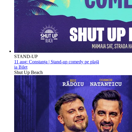
STAND-UP
11 aug:
Constanța | Stand-up comedy pe plajă
ia Bilet
Shut Up Beach