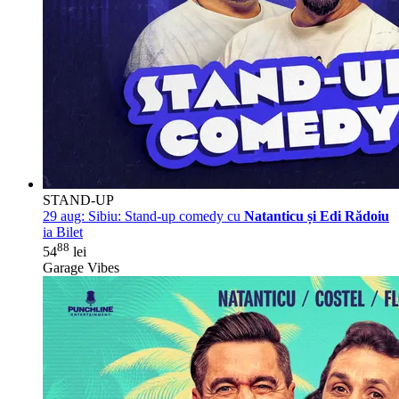
STAND-UP
29 aug:
Sibiu: Stand-up comedy cu
Natanticu și Edi Rădoiu
ia Bilet
88
54
lei
Garage Vibes