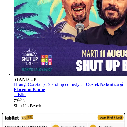
STAND-UP
11 aug:
Constanța: Stand-up comedy cu
Costel, Natanticu și
Florentin Păune
ia Bilet
17
73
lei
Shut Up Beach