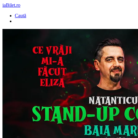
iaBilet.ro
Caută