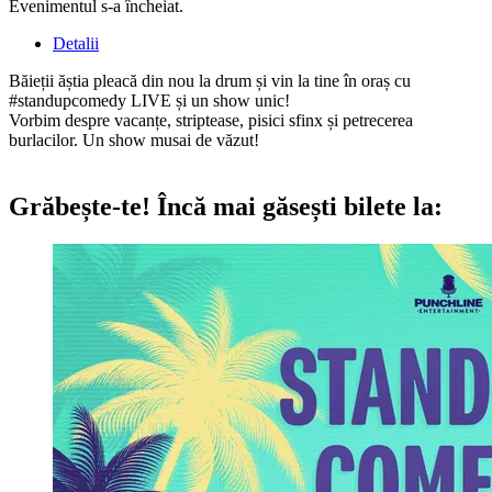
Evenimentul s-a încheiat.
Detalii
Băieții ăștia pleacă din nou la drum și vin la tine în oraș cu
#standupcomedy LIVE și un show unic!
Vorbim despre vacanțe, striptease, pisici sfinx și petrecerea
burlacilor. Un show musai de văzut!
Grăbește-te!
Încă mai găsești bilete la: