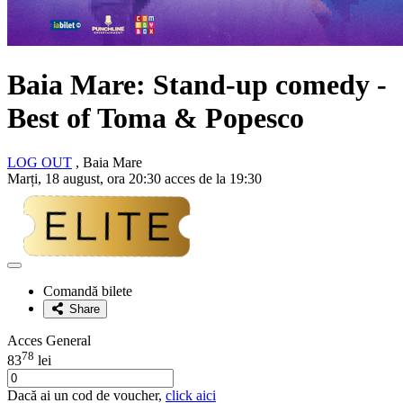
Baia Mare: Stand-up comedy -
Best of
Toma & Popesco
LOG OUT
, Baia Mare
Marți, 18 august, ora 20:30 acces de la 19:30
Adaugă
la
Comandă bilete
favorite
Share
Acces General
78
83
lei
Dacă ai un cod de voucher,
click aici