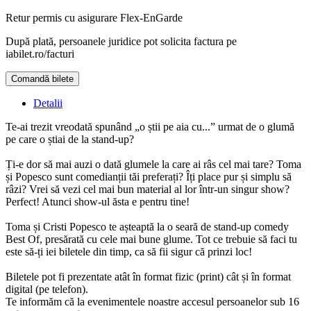
Retur permis cu asigurare
Flex-EnGarde
După plată, persoanele juridice pot solicita factura pe
iabilet.ro/facturi
Comandă bilete
Doar o mică verificare
Detalii
Te-ai trezit vreodată spunând „o știi pe aia cu...” urmat de o glumă
pe care o știai de la stand-up?
Ți-e dor să mai auzi o dată glumele la care ai râs cel mai tare? Toma
și Popesco sunt comedianții tăi preferați? Îți place pur și simplu să
râzi? Vrei să vezi cel mai bun material al lor într-un singur show?
Perfect! Atunci show-ul ăsta e pentru tine!
Toma și Cristi Popesco te așteaptă la o seară de stand-up comedy
Best Of, presărată cu cele mai bune glume. Tot ce trebuie să faci tu
este să-ți iei biletele din timp, ca să fii sigur că prinzi loc!
Biletele pot fi prezentate atât în format fizic (print) cât și în format
digital (pe telefon).
Te informăm că la evenimentele noastre accesul persoanelor sub 16