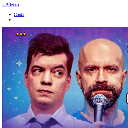
iaBilet.ro
Caută