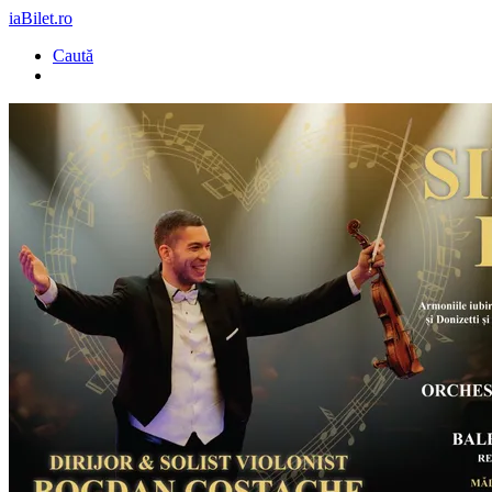
iaBilet.ro
Caută