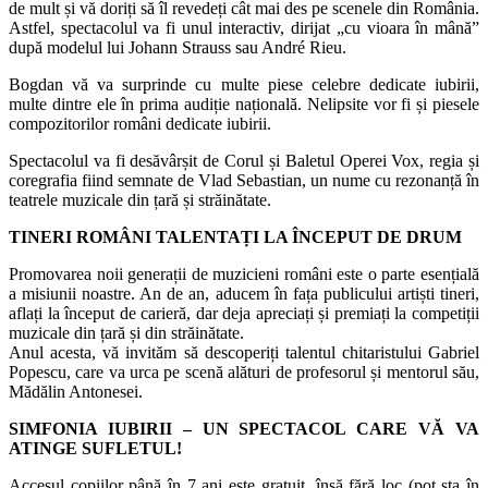
de mult și vă doriți să îl revedeți cât mai des pe scenele din România.
Astfel, spectacolul va fi unul interactiv, dirijat „cu vioara în mână”
după modelul lui Johann Strauss sau André Rieu.
Bogdan vă va surprinde cu multe piese celebre dedicate iubirii,
multe dintre ele în prima audiție națională. Nelipsite vor fi și piesele
compozitorilor români dedicate iubirii.
Spectacolul va fi desăvârșit de Corul și Baletul Operei Vox, regia și
coregrafia fiind semnate de Vlad Sebastian, un nume cu rezonanță în
teatrele muzicale din țară și străinătate.
TINERI ROMÂNI TALENTAȚI LA ÎNCEPUT DE DRUM
Promovarea noii generații de muzicieni români este o parte esențială
a misiunii noastre. An de an, aducem în fața publicului artiști tineri,
aflați la început de carieră, dar deja apreciați și premiați la competiții
muzicale din țară și din străinătate.
Anul acesta, vă invităm să descoperiți talentul chitaristului Gabriel
Popescu, care va urca pe scenă alături de profesorul și mentorul său,
Mădălin Antonesei.
SIMFONIA IUBIRII – UN SPECTACOL CARE VĂ VA
ATINGE SUFLETUL!
Accesul copiilor până în 7 ani este gratuit, însă fără loc (pot sta în