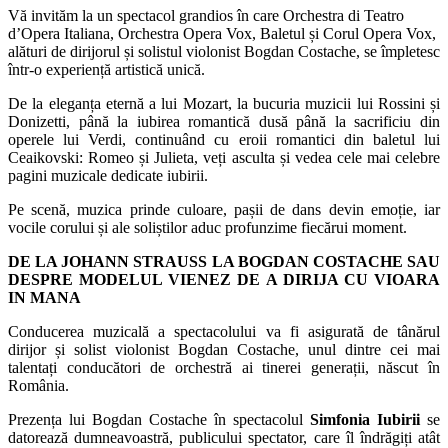
Vă invităm la un spectacol grandios în care Orchestra di Teatro
d’Opera Italiana, Orchestra Opera Vox, Baletul și Corul Opera Vox,
alături de dirijorul și solistul violonist Bogdan Costache, se împletesc
într-o experiență artistică unică.
De la eleganța eternă a lui Mozart, la bucuria muzicii lui Rossini și
Donizetti, până la iubirea romantică dusă până la sacrificiu din
operele lui Verdi, continuând cu eroii romantici din baletul lui
Ceaikovski: Romeo și Julieta, veți asculta și vedea cele mai celebre
pagini muzicale dedicate iubirii.
Pe scenă, muzica prinde culoare, pașii de dans devin emoție, iar
vocile corului și ale soliștilor aduc profunzime fiecărui moment.
DE LA JOHANN STRAUSS LA BOGDAN COSTACHE SAU
DESPRE MODELUL VIENEZ DE A DIRIJA CU VIOARA
IN MANA
Conducerea muzicală a spectacolului va fi asigurată de tânărul
dirijor și solist violonist Bogdan Costache, unul dintre cei mai
talentați conducători de orchestră ai tinerei generații, născut în
România.
Prezența lui Bogdan Costache în spectacolul
Simfonia Iubirii
se
datorează dumneavoastră, publicului spectator, care îl îndrăgiți atât