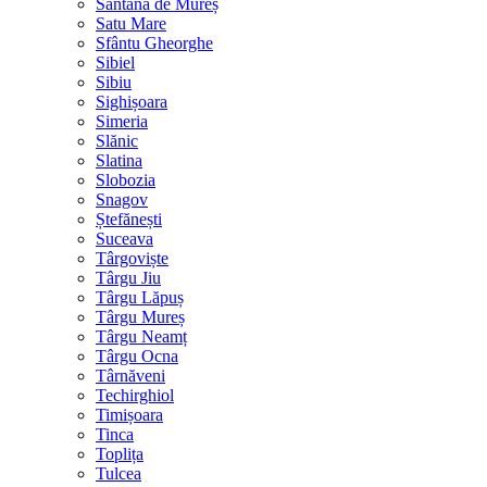
Sântana de Mureș
Satu Mare
Sfântu Gheorghe
Sibiel
Sibiu
Sighișoara
Simeria
Slănic
Slatina
Slobozia
Snagov
Ștefănești
Suceava
Târgoviște
Târgu Jiu
Târgu Lăpuș
Târgu Mureș
Târgu Neamț
Târgu Ocna
Târnăveni
Techirghiol
Timișoara
Tinca
Toplița
Tulcea