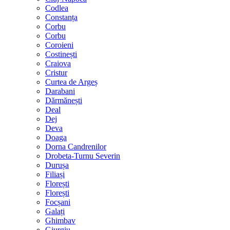
Codlea
Constanța
Corbu
Corbu
Coroieni
Costinești
Craiova
Cristur
Curtea de Argeș
Darabani
Dărmănești
Deal
Dej
Deva
Doaga
Dorna Candrenilor
Drobeta-Turnu Severin
Durușa
Filiași
Florești
Florești
Focșani
Galați
Ghimbav
Giurgiu