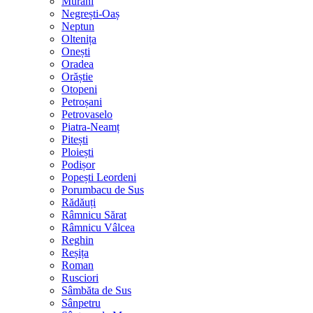
Murani
Negrești-Oaș
Neptun
Oltenița
Onești
Oradea
Orăștie
Otopeni
Petroșani
Petrovaselo
Piatra-Neamț
Pitești
Ploiești
Podișor
Popești Leordeni
Porumbacu de Sus
Rădăuți
Râmnicu Sărat
Râmnicu Vâlcea
Reghin
Reșița
Roman
Rusciori
Sâmbăta de Sus
Sânpetru