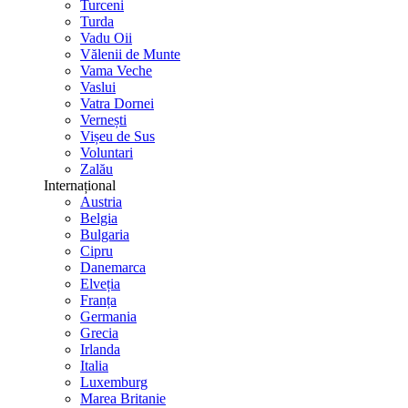
Turceni
Turda
Vadu Oii
Vălenii de Munte
Vama Veche
Vaslui
Vatra Dornei
Vernești
Vișeu de Sus
Voluntari
Zalău
Internațional
Austria
Belgia
Bulgaria
Cipru
Danemarca
Elveția
Franța
Germania
Grecia
Irlanda
Italia
Luxemburg
Marea Britanie