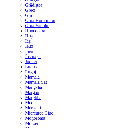
Grădiștea
Greci
Grid
Gura Humorului
Gura Vadului
Hunedoara
Huși
Iași
Ieud
Ineu
Însurăței
Jupiter
Luduș
Lugoj
Mamaia
Mamaia-Sat
Mangalia
Mărgău
Marghita
Mediaș
Merișani
Miercurea Ciuc
Mogoșoaia
Moroeni