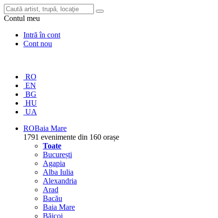
Contul meu
Intră în cont
Cont nou
RO
EN
BG
HU
UA
RO
Baia Mare
1791 evenimente din 160 orașe
Toate
București
Agapia
Alba Iulia
Alexandria
Arad
Bacău
Baia Mare
Băicoi