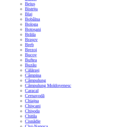
Beiuș
Bistrița
Blaj
Bobâlna
Bologa
Botoșani
Brăila
Brașov
Breb
Brezoi
Bucov
Buftea
Buzău
Călărași
Câmpina
Câmpulung
Câmpulung Moldovenesc
Caracal
Cernavodă
Chiajna
Chișcani
Chișoda
Chitila
Cisnădie
Cluj-Napoca