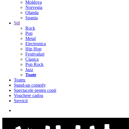
Moldova
Norvegia
Olanda
Spania
Stil
Rock
Pop
Metal
Electronica
Hip Hop
Festivaluri
Clasica
Pop Rock
Jazz
Toate
Teatru
Stand-up comedy
Spectacole pentru copii
Vouchere cadou
Servicii