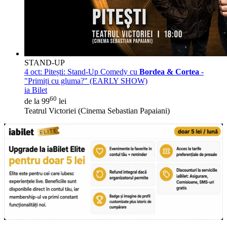
STAND-UP
4 oct:
Pitești: Stand-Up Comedy cu
Bordea & Cortea
-
"Primiți cu gluma?" (EARLY SHOW)
ia Bilet
60
de la 99
lei
Teatrul Victoriei (Cinema Sebastian Papaiani)