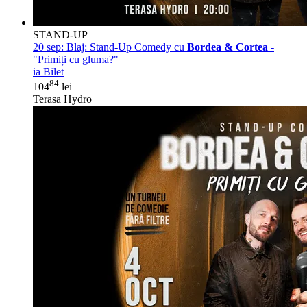
STAND-UP
20 sep:
Blaj: Stand-Up Comedy cu
Bordea & Cortea
-
"Primiți cu gluma?"
ia Bilet
84
104
lei
Terasa Hydro