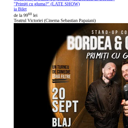
"Primiți cu gluma?" (LATE SHOW)
ia Bilet
60
de la 99
lei
Teatrul Victoriei (Cinema Sebastian Papaiani)