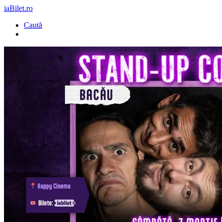
iaBilet.ro
Caută