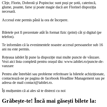
Cîrje, Florin, Dobrotă și Popinciuc sunt puși pe șotii, caterincă,
glume, poante, farse și poate magie dacă are Florinel dispoziția
necesară.
Accesul este permis până la ora de începere.
Biletele pot fi prezentate atât în format fizic (print) cât și digital (pe
telefon).
Te informăm că la evenimentele noastre accesul persoanelor sub 16
ani nu este permis.
Rețeaua iabilet îți pune la dispoziție mai multe puncte de vânzare.
Vezi aici lista completă pentru orașul tău: www.iabilet.ro/puncte-de-
vanzare
Pentru alte întrebări sau probleme referitoare la biletele achiziționate,
contactează-ne pe pagina de facebook Headline Management sau pe
adresa de mail
contact@iabilet.ro
.
Îți mulțumim că ai ales să te distrezi cu noi
Grăbește-te!
Încă mai găsești bilete la: