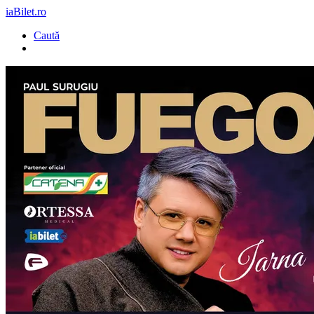
iaBilet.ro
Caută