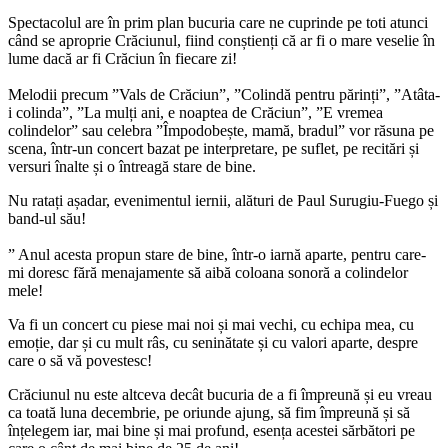
Spectacolul are în prim plan bucuria care ne cuprinde pe toti atunci
când se aproprie Crăciunul, fiind conștienți că ar fi o mare veselie în
lume dacă ar fi Crăciun în fiecare zi!
Melodii precum ”Vals de Crăciun”, ”Colindă pentru părinți”, ”Atâta-
i colinda”, ”La mulți ani, e noaptea de Crăciun”, ”E vremea
colindelor” sau celebra ”Împodobește, mamă, bradul” vor răsuna pe
scena, într-un concert bazat pe interpretare, pe suflet, pe recitări și
versuri înalte și o întreagă stare de bine.
Nu ratați așadar, evenimentul iernii, alături de Paul Surugiu-Fuego și
band-ul său!
” Anul acesta propun stare de bine, într-o iarnă aparte, pentru care-
mi doresc fără menajamente să aibă coloana sonoră a colindelor
mele!
Va fi un concert cu piese mai noi și mai vechi, cu echipa mea, cu
emoție, dar și cu mult râs, cu seninătate și cu valori aparte, despre
care o să vă povestesc!
Crăciunul nu este altceva decât bucuria de a fi împreună și eu vreau
ca toată luna decembrie, pe oriunde ajung, să fim împreună și să
înțelegem iar, mai bine și mai profund, esența acestei sărbători pe