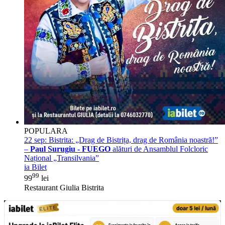
POPULARA
22 sep:
Bistrita: „Drag de Bistrița, drag de România noastră!”
–
Paul Surugiu - FUEGO
alături de Ansamblul Folcloric
Național „Transilvania”
ia Bilet
99
99
lei
Restaurant Giulia Bistrita