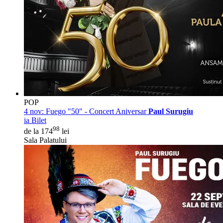
POP
4 nov:
Fuego "50" - Concert Aniversar
Paul Surugiu
ia Bilet
98
de la 174
lei
Sala Palatului