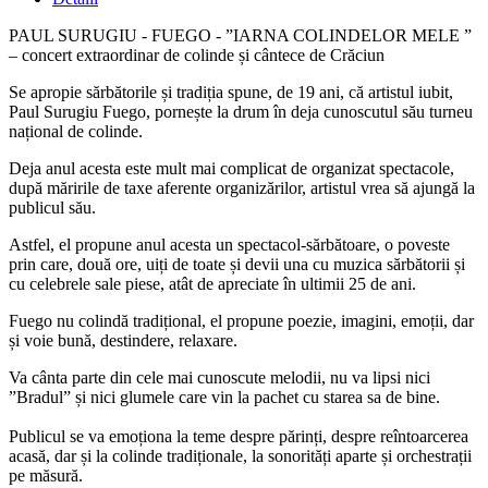
PAUL SURUGIU - FUEGO - ”IARNA COLINDELOR MELE ”
– concert extraordinar de colinde și cântece de Crăciun
Se apropie sărbătorile și tradiția spune, de 19 ani, că artistul iubit,
Paul Surugiu Fuego, pornește la drum în deja cunoscutul său turneu
național de colinde.
Deja anul acesta este mult mai complicat de organizat spectacole,
după măririle de taxe aferente organizărilor, artistul vrea să ajungă la
publicul său.
Astfel, el propune anul acesta un spectacol-sărbătoare, o poveste
prin care, două ore, uiți de toate și devii una cu muzica sărbătorii și
cu celebrele sale piese, atât de apreciate în ultimii 25 de ani.
Fuego nu colindă tradițional, el propune poezie, imagini, emoții, dar
și voie bună, destindere, relaxare.
Va cânta parte din cele mai cunoscute melodii, nu va lipsi nici
”Bradul” și nici glumele care vin la pachet cu starea sa de bine.
Publicul se va emoționa la teme despre părinți, despre reîntoarcerea
acasă, dar și la colinde tradiționale, la sonorități aparte și orchestrații
pe măsură.