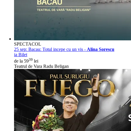
SPECTACOL
25 sep:
Bacau: Totul incepe cu un vis -
Alina Sorescu
ia Bilet
39
de la 59
lei
Teatrul de Vara Radu Beligan