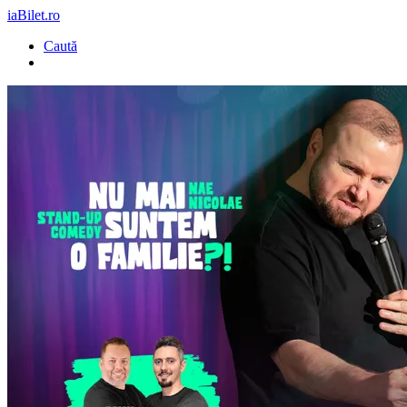
iaBilet.ro
Caută