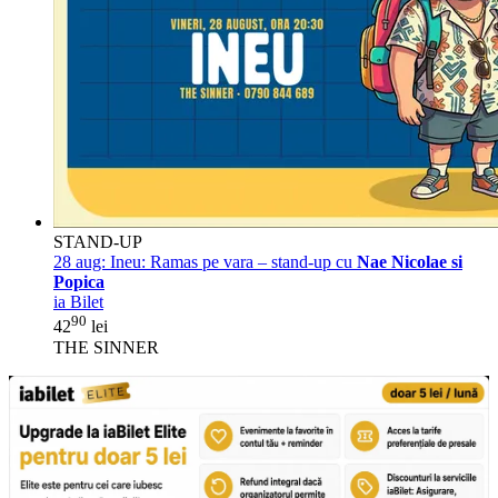
STAND-UP
28 aug:
Ineu: Ramas pe vara – stand-up cu
Nae Nicolae si
Popica
ia Bilet
90
42
lei
THE SINNER