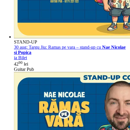
STAND-UP
30 aug:
Targu Jiu: Ramas pe vara – stand-up cu
Nae Nicolae
si Popica
ia Bilet
90
42
lei
Guitar Pub