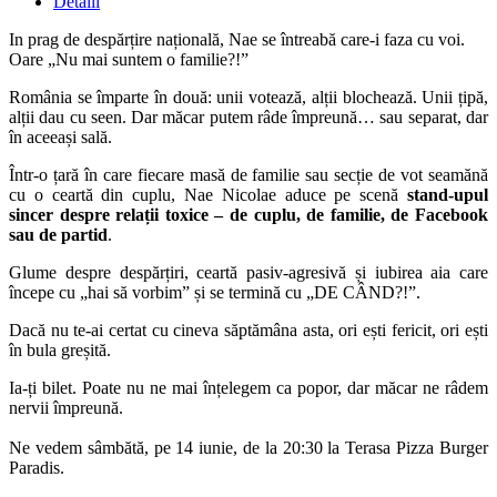
Detalii
In prag de despărțire națională, Nae se întreabă care-i faza cu voi.
Oare „Nu mai suntem o familie?!”
România se împarte în două: unii votează, alții blochează. Unii țipă,
alții dau cu seen. Dar măcar putem râde împreună… sau separat, dar
în aceeași sală.
Într-o țară în care fiecare masă de familie sau secție de vot seamănă
cu o ceartă din cuplu, Nae Nicolae aduce pe scenă
stand-upul
sincer despre relații toxice – de cuplu, de familie, de Facebook
sau de partid
.
Glume despre despărțiri, ceartă pasiv-agresivă și iubirea aia care
începe cu „hai să vorbim” și se termină cu „DE CÂND?!”.
Dacă nu te-ai certat cu cineva săptămâna asta, ori ești fericit, ori ești
în bula greșită.
Ia-ți bilet. Poate nu ne mai înțelegem ca popor, dar măcar ne râdem
nervii împreună.
Ne vedem sâmbătă, pe 14 iunie, de la 20:30 la Terasa Pizza Burger
Paradis.