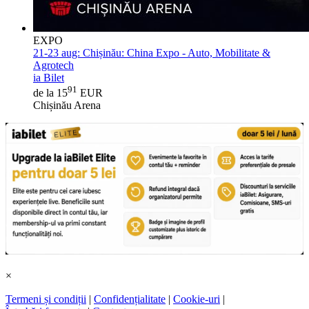
EXPO
21-23 aug:
Chișinău: China Expo - Auto, Mobilitate &
Agrotech
ia Bilet
91
de la 15
EUR
Chișinău Arena
×
Termeni și condiții
|
Confidențialitate
|
Cookie-uri
|