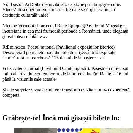
Noul sezon Art Safari te invită la o călătorie prin timp și emoție.
Vino să descoperi universuri artistice care se împletesc într-o
destinație culturală unică:
Nicolae Vermont și farmecul Belle Époque (Pavilionul Muzeal): O
incursiune în cea mai frumoasă perioadă a României, unde eleganța
și realitatea se întâlnesc.
R:Eminescu. Poetul rațional (Pavilionul expozițiilor istorice):
Descoperă-l pe marele poet dincolo de clișee, într-o expoziție
istorică rară ce marchează 175 de ani de la nașterea sa.
Felix Aftene. Jurnal (Pavilionul Contemporan): Pășește în universul
intim al artistului contemporan, de la primele lucrări făcute la 16 ani
până la viziunile sale actuale.
Și alte surprize vizuale care vor transforma vizita ta într-o experiență
completă.
Grăbește-te!
Încă mai găsești bilete la: