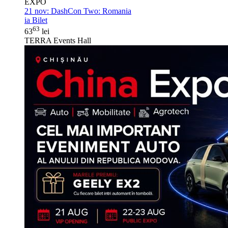
EXPO
21 nov:
DashCon Two: Romania
ia Bilet
63
63
lei
TERRA Events Hall