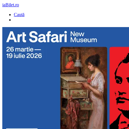
iaBilet.ro
Caută