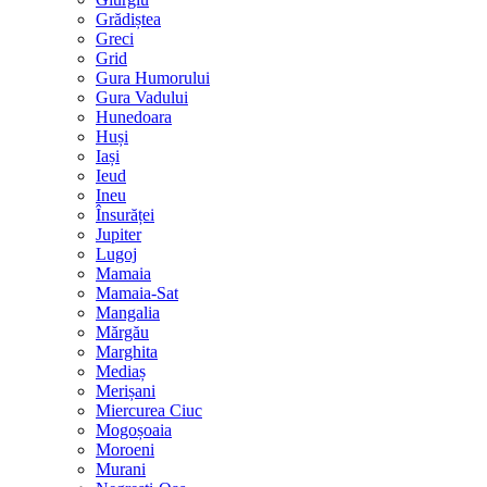
Grădiștea
Greci
Grid
Gura Humorului
Gura Vadului
Hunedoara
Huși
Iași
Ieud
Ineu
Însurăței
Jupiter
Lugoj
Mamaia
Mamaia-Sat
Mangalia
Mărgău
Marghita
Mediaș
Merișani
Miercurea Ciuc
Mogoșoaia
Moroeni
Murani