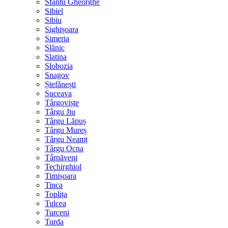
Sfântu Gheorghe
Sibiel
Sibiu
Sighișoara
Simeria
Slănic
Slatina
Slobozia
Snagov
Ștefănești
Suceava
Târgoviște
Târgu Jiu
Târgu Lăpuș
Târgu Mureș
Târgu Neamț
Târgu Ocna
Târnăveni
Techirghiol
Timișoara
Tinca
Toplița
Tulcea
Turceni
Turda