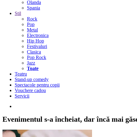
Olanda
Spania
Stil
Rock
Pop
Metal
Electronica
Hip Hop
Festivaluri
Clasica
Pop Rock
Jazz
Toate
Teatru
Stand-up comedy
Spectacole pentru copii
Vouchere cadou
Servicii
Evenimentul s-a încheiat,
dar încă mai găseș