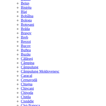
Beiuș
Bistrița
Blaj
Bobâlna
Bologa
Botoșani
Brăila
Brașov
Breb
Brezoi
Bucov
Buftea
Buzău
Călărași
Câmpina
Câmpulung
Câmpulung Moldovenesc
Caracal
Cernavodă
Chiajna
Chișcani
Chișoda
Chitila
Cisnădie
Cluj-Napoca