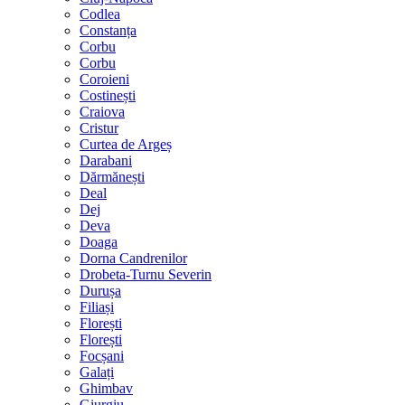
Codlea
Constanța
Corbu
Corbu
Coroieni
Costinești
Craiova
Cristur
Curtea de Argeș
Darabani
Dărmănești
Deal
Dej
Deva
Doaga
Dorna Candrenilor
Drobeta-Turnu Severin
Durușa
Filiași
Florești
Florești
Focșani
Galați
Ghimbav
Giurgiu