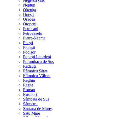
Negrești-Oaș
Neptun
Oltenița
Onești
Oradea
Otopeni
Petroșani
Petrovaselo
Piatra-Neamț
Pitești
Ploiești
Podișor
Popești Leordeni
Porumbacu de Sus
Rădăuți
Râmnicu Sărat
Râmnicu Vâlcea
Reghin
Reșița
Roman
Rusciori
Sâmbăta de Sus
Sânpetru
Sântana de Mureș
Satu Mare