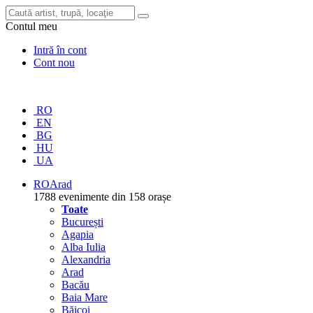
Contul meu
Intră în cont
Cont nou
RO
EN
BG
HU
UA
RO
Arad
1788 evenimente din 158 orașe
Toate
București
Agapia
Alba Iulia
Alexandria
Arad
Bacău
Baia Mare
Băicoi