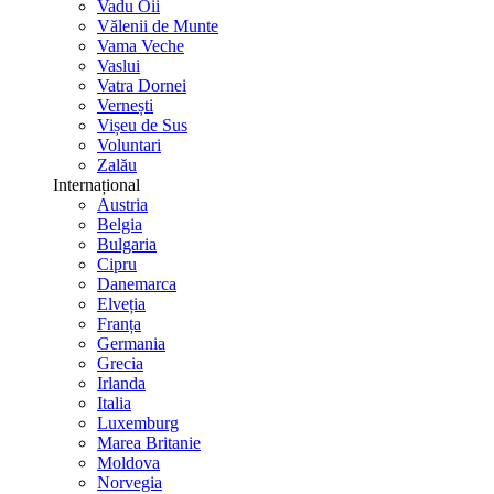
Vadu Oii
Vălenii de Munte
Vama Veche
Vaslui
Vatra Dornei
Vernești
Vișeu de Sus
Voluntari
Zalău
Internațional
Austria
Belgia
Bulgaria
Cipru
Danemarca
Elveția
Franța
Germania
Grecia
Irlanda
Italia
Luxemburg
Marea Britanie
Moldova
Norvegia