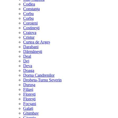
Codlea
Constanța
Corbu
Corbu
Coroieni
Costinești
Craiova
Cristur
Curtea de Argeș
Darabani
Dărmănești
Deal
Dej
Deva
Doaga
Dorna Candrenilor
Drobeta-Turnu Severin
Durușa
Filiași
Florești
Florești
Focșani
Galați
Ghimbav
Giurgiu