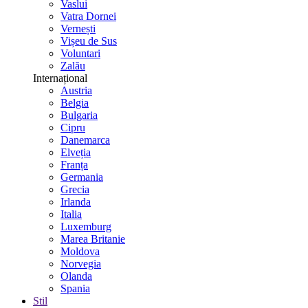
Vaslui
Vatra Dornei
Vernești
Vișeu de Sus
Voluntari
Zalău
Internațional
Austria
Belgia
Bulgaria
Cipru
Danemarca
Elveția
Franța
Germania
Grecia
Irlanda
Italia
Luxemburg
Marea Britanie
Moldova
Norvegia
Olanda
Spania
Stil