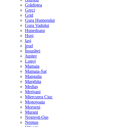
Grădiștea
Greci
Grid
Gura Humorului
Gura Vadului
Hunedoara
Huși
Iași
Ieud
Însurăței
Jupiter
Lugoj
Mamaia
Mamaia-Sat
Mangalia
Marghita
Mediaș
Merișani
Miercurea Ciuc
Mogoșoaia
Moroeni
Murani
Negrești-Oaș
Neptun