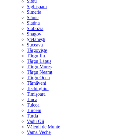
Sibiu
Sighișoara
Simeria
Slănic
Slatina
Slobozia
Snagov
Ștefănești
Suceava
Târgoviște
Târgu Jiu
Târgu Lăpuș
Târgu Mureș
Târgu Neamț
Târgu Ocna
Târnăveni
Techirghiol
Timișoara
Tinca
Tulcea
Turceni
Turda
Vadu Oii
Vălenii de Munte
Vama Veche