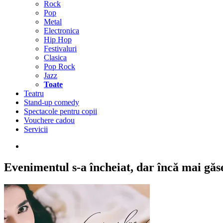
Rock
Pop
Metal
Electronica
Hip Hop
Festivaluri
Clasica
Pop Rock
Jazz
Toate
Teatru
Stand-up comedy
Spectacole pentru copii
Vouchere cadou
Servicii
Evenimentul s-a încheiat,
dar încă mai găseș