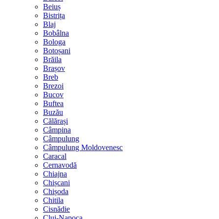
Beiuș
Bistrița
Blaj
Bobâlna
Bologa
Botoșani
Brăila
Brașov
Breb
Brezoi
Bucov
Buftea
Buzău
Călărași
Câmpina
Câmpulung
Câmpulung Moldovenesc
Caracal
Cernavodă
Chiajna
Chișcani
Chișoda
Chitila
Cisnădie
Cluj-Napoca