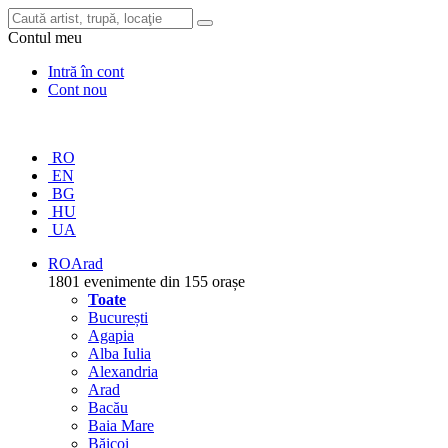
Contul meu
Intră în cont
Cont nou
RO
EN
BG
HU
UA
RO
Arad
1801 evenimente din 155 orașe
Toate
București
Agapia
Alba Iulia
Alexandria
Arad
Bacău
Baia Mare
Băicoi