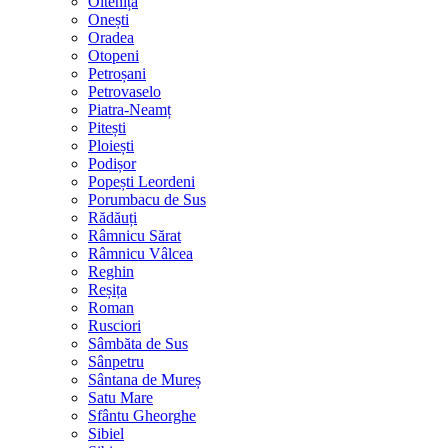
Oltenița
Onești
Oradea
Otopeni
Petroșani
Petrovaselo
Piatra-Neamț
Pitești
Ploiești
Podișor
Popești Leordeni
Porumbacu de Sus
Rădăuți
Râmnicu Sărat
Râmnicu Vâlcea
Reghin
Reșița
Roman
Rusciori
Sâmbăta de Sus
Sânpetru
Sântana de Mureș
Satu Mare
Sfântu Gheorghe
Sibiel