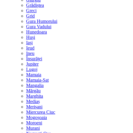
Grădiștea
Greci
Grid
Gura Humorului
Gura Vadului
Hunedoara
Huși
Iași
Ieud
Ineu
Însurăței
Jupiter
Lugoj
Mamaia
Mamaia-Sat
Mangalia
Mărgău
Marghita
Mediaș
Merișani
Miercurea Ciuc
Mogoșoaia
Moroeni
Murani