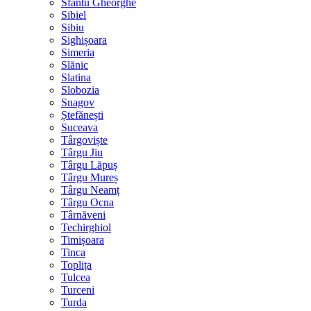
Sfântu Gheorghe
Sibiel
Sibiu
Sighișoara
Simeria
Slănic
Slatina
Slobozia
Snagov
Ștefănești
Suceava
Târgoviște
Târgu Jiu
Târgu Lăpuș
Târgu Mureș
Târgu Neamț
Târgu Ocna
Târnăveni
Techirghiol
Timișoara
Tinca
Toplița
Tulcea
Turceni
Turda