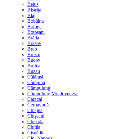
Beiuș
Bistrița
Blaj
Bobâlna
Bologa
Botoșani
Brăila
Brașov
Breb
Brezoi
Bucov
Buftea
Buzău
Călărași
Câmpina
Câmpulung
Câmpulung Moldovenesc
Caracal
Cernavodă
Chiajna
Chișcani
Chișoda
Chitila
Cisnădie
Cluj-Napoca