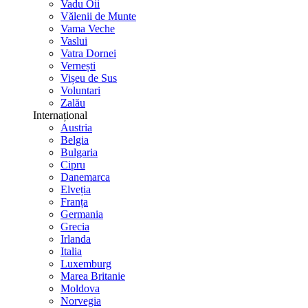
Vadu Oii
Vălenii de Munte
Vama Veche
Vaslui
Vatra Dornei
Vernești
Vișeu de Sus
Voluntari
Zalău
Internațional
Austria
Belgia
Bulgaria
Cipru
Danemarca
Elveția
Franța
Germania
Grecia
Irlanda
Italia
Luxemburg
Marea Britanie
Moldova
Norvegia