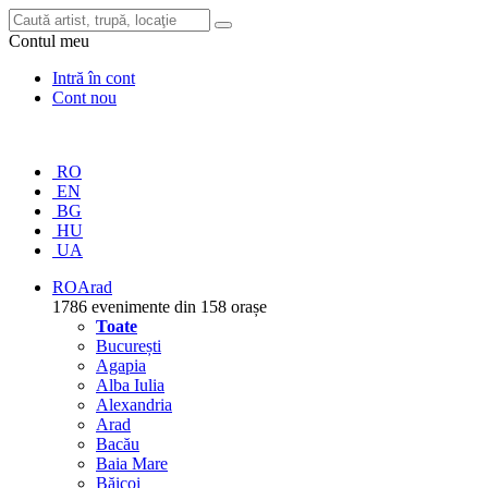
Contul meu
Intră în cont
Cont nou
RO
EN
BG
HU
UA
RO
Arad
1786 evenimente din 158 orașe
Toate
București
Agapia
Alba Iulia
Alexandria
Arad
Bacău
Baia Mare
Băicoi