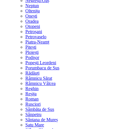
Negrești-Oaș
Neptun
Oltenița
Onești
Oradea
Otopeni
Petroșani
Petrovaselo
Piatra-Neamț
Pitești
Ploiești
Podișor
Popești Leordeni
Porumbacu de Sus
Rădăuți
Râmnicu Sărat
Râmnicu Vâlcea
Reghin
Reșița
Roman
Rusciori
Sâmbăta de Sus
Sânpetru
Sântana de Mureș
Satu Mare