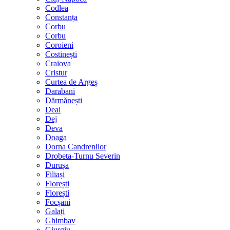
Codlea
Constanța
Corbu
Corbu
Coroieni
Costinești
Craiova
Cristur
Curtea de Argeș
Darabani
Dărmănești
Deal
Dej
Deva
Doaga
Dorna Candrenilor
Drobeta-Turnu Severin
Durușa
Filiași
Florești
Florești
Focșani
Galați
Ghimbav
Giurgiu