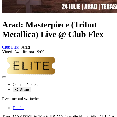
Arad:
Masterpiece
(Tribut
Metallica) Live @ Club Flex
Club Flex
, Arad
Vineri, 24 iulie, ora 19:00
Adaugă
la
Comandă bilete
favorite
Share
Evenimentul s-a încheiat.
Detalii
Trupa MASTERPIECE este PRIMA formație tribute METALLICA