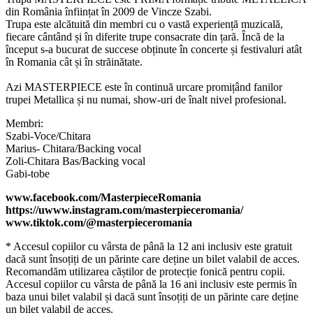
din România înființat în 2009 de Vincze Szabi.
Trupa este alcătuită din membri cu o vastă experiență muzicală,
fiecare cântând și în diferite trupe consacrate din țară. Încă de la
început s-a bucurat de succese obținute în concerte și festivaluri atât
în Romania cât și în străinătate.
Azi MASTERPIECE este în continuă urcare promițând fanilor
trupei Metallica și nu numai, show-uri de înalt nivel profesional.
Membri:
Szabi-Voce/Chitara
Marius- Chitara/Backing vocal
Zoli-Chitara Bas/Backing vocal
Gabi-tobe
www.facebook.com/MasterpieceRomania
https://uwww.instagram.com/masterpieceromania/
www.tiktok.com/@masterpieceromania
* Accesul copiilor cu vârsta de până la 12 ani inclusiv este gratuit
dacă sunt însoțiți de un părinte care deține un bilet valabil de acces.
Recomandăm utilizarea căștilor de protecție fonică pentru copii.
Accesul copiilor cu vârsta de până la 16 ani inclusiv este permis în
baza unui bilet valabil și dacă sunt însoțiți de un părinte care deține
un bilet valabil de acces.