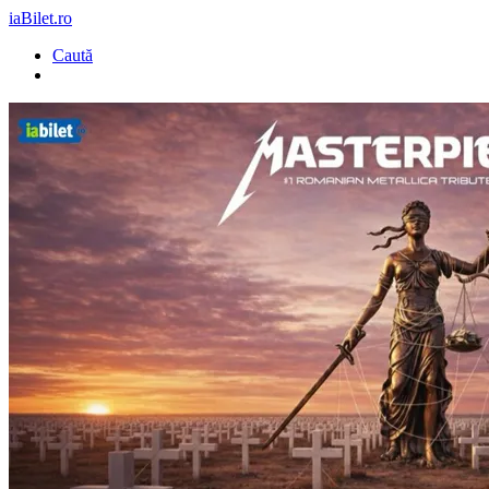
iaBilet.ro
Caută