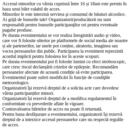
Accesul minorilor cu vârsta cuprinsă între 16 și 18ani este permis în
baza unui bilet valabil de acces.
Minorilor le este interzisă servirea şi consumul de băuturi alcoolice.
Ai grijă de bunurile tale! Organizatorii/producătorii nu sunt
responsabili pentru bunurile participanţilor ori pentru eventuale
pagube produse.
Pe durata evenimentului se vor realiza înregistrări audio şi video,
care vor fi folosite ulterior pe platformele de social media ale noastre
și ale partenerilor, iar unele pot conține, aleatoriu, imaginea sau
vocea persoanelor din public. Participarea la eveniment reprezintă
acordul implicit pentru folosirea lor în aceste scopuri.
Pe durata evenimentului pot fi folosite lumini cu efect stroboscopic,
care cresc riscul declanșării crizelor de epilepsie. Recomandăm
persoanelor afectate de această condiție să evite participarea.
Evenimentul poate suferi modificări în funcție de condiţiile
meteorologice.
Organizatorii îşi rezervă dreptul de a solicita acte care dovedesc
vârsta participanților minori.
Organizatorii își rezervă dreptul de a modifica regulamentul în
conformitate cu prevederile aflate în vigoare.
Contravaloarea biletelor de acces nu poate fi returnată.
Pentru buna desfășurare a evenimentului, organizatorii își rezervă
dreptul de a interzice accesul persoanelor care nu respectă regulile
de acces.