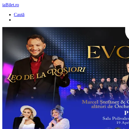
iaBilet.ro
Caută