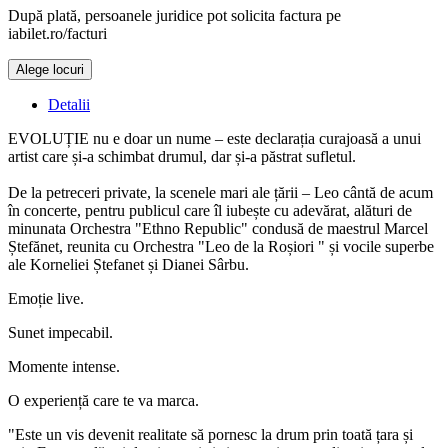
După plată, persoanele juridice pot solicita factura pe
iabilet.ro/facturi
Alege locuri
Doar o mică verificare
Detalii
EVOLUȚIE nu e doar un nume – este declarația curajoasă a unui
artist care și-a schimbat drumul, dar și-a păstrat sufletul.
De la petreceri private, la scenele mari ale țării – Leo cântă de acum
în concerte, pentru publicul care îl iubește cu adevărat, alături de
minunata Orchestra "Ethno Republic" condusă de maestrul Marcel
Ștefănet, reunita cu Orchestra "Leo de la Roșiori " și vocile superbe
ale Korneliei Ștefanet și Dianei Sârbu.
Emoție live.
Sunet impecabil.
Momente intense.
O experiență care te va marca.
"Este un vis devenit realitate să pornesc la drum prin toată țara și