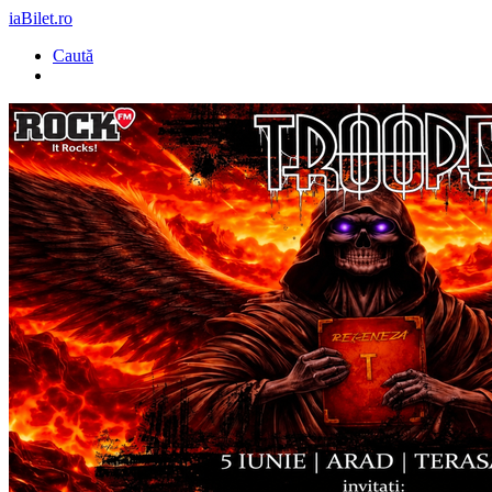
iaBilet.ro
Caută