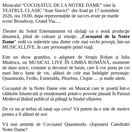
Musicalul “COCOȘATUL DE LA NOTRE DAME” vine la
TEATRUL CLASIC “Ioan Slavici” din Arad pe 17 noiembrie
2026, ora 19,00, dupa reprezentațiile de succes avute pe marile
scene Broadway, Grand Via.....
Theater du Soleil Entertainment vă răsfaţă cu o nouă producţie
dinamică, plină de culoare şi emoţie. „
Cocoșatul de la Notre
Dame
” redă cu măiestrie una dintre cele mai vechi poveşti, într-un
MUSICALLIVE, în care personajele prind viaţă.
Este un show grandios, o adaptare de Sergiu Roban și Iulia
Miulescu, un
MUSICAL LIVE ÎN LIMBA ROMÂNĂ
, momente
de dans unice, costume și decoruri de basm, care îi vor purta pe cei
mari într-o lume de vis, alături de cele mai îndrăgite personaje:
Quasimodo, Frollo, Esmeralda, Phoebus, Clopin .... și multe altele.
Cocoșatul de la Notre Dame
este un
Musical
care te poartă într-o
călătorie întunecată și emoționantă printr-o poveste plasată în Parisul
Medieval lăsând publicul să plângă la finalul sfâșietor.
De ce nu ar trebui să ratați așa ceva? Vă putem da o mie de motive
pentru a fi alături de noi:
Vă mai amintiți de Cocoșatul Quasimodo, clopotarul Catedralei
Notre Dame?