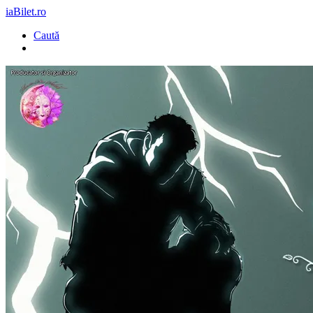
iaBilet.ro
Caută