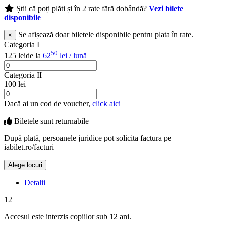
Știi că poți plăti și în 2 rate fără dobândă?
Vezi bilete
disponibile
Se afișează doar biletele disponibile pentru plata în rate.
×
Categoria I
50
125 lei
de la
62
lei / lună
Categoria II
100 lei
Dacă ai un cod de voucher,
click aici
Biletele sunt
returnabile
După plată, persoanele juridice pot solicita factura pe
iabilet.ro/facturi
Alege locuri
Doar o mică verificare
Detalii
12
Accesul este interzis copiilor sub 12 ani.