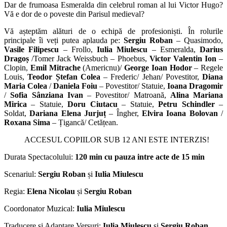
Dar de frumoasa Esmeralda din celebrul roman al lui Victor Hugo?
Vă e dor de o poveste din Parisul medieval?
Vă așteptăm alături de o echipă de profesioniști. În rolurile
principale îi veți putea aplauda pe:
Sergiu Roban
– Quasimodo,
Vasile Filipescu
– Frollo,
Iulia Miulescu
– Esmeralda,
Darius
Dragoș
/
Tomer Jack Weissbuch
– Phoebus,
Victor Valentin Ion
–
Clopin,
Emil Mitrache
(Americnu)/
George Ioan Hodor
– Regele
Louis,
Teodor Ștefan Colea
– Frederic/ Jehan/ Povestitor,
Diana
Maria Colea
/
Daniela Foiu
– Povestitor/ Statuie,
Ioana Dragomir
/
Sofia Sânziana Ivan
– Povestitor/ Matroană,
Alina Mariana
Mirica
– Statuie,
Doru Ciutacu
– Statuie,
Petru Schindler
–
Soldat,
Dariana Elena Jurjuț
– Îngher,
Elvira Ioana Bolovan
/
Roxana Sima
– Țigancă/ Cetățean.
ACCESUL COPIILOR SUB 12 ANI ESTE INTERZIS!
Durata Spectacolului
:
120 min cu pauza intre acte de 15 min
Scenariul:
Sergiu Roban
și
Iulia Miulescu
Regia:
Elena Nicolau
și
Sergiu Roban
Coordonator Muzical:
Iulia Miulescu
Traducere si Adaptare Versuri:
Iulia Miulescu
și
Sergiu Roban