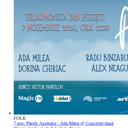
FOLK
7 nov:
Pitesti: Apolodor - Ada Milea @ Concertul după