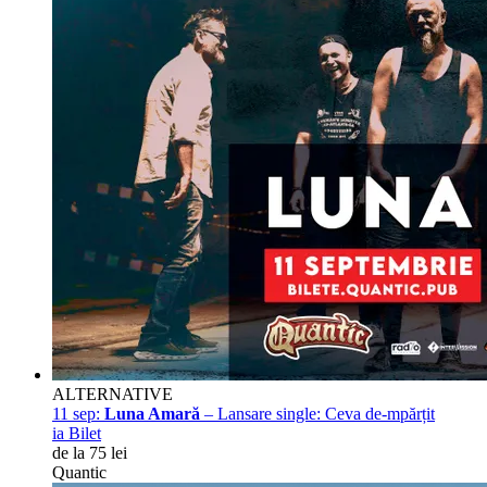
ALTERNATIVE
11 sep:
Luna Amară
– Lansare single: Ceva de-mpărțit
ia Bilet
de la 75 lei
Quantic