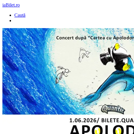
iaBilet.ro
Caută