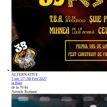
ALTERNATIVE
5 iun '27:
3B Fest 2027
ia Bilet
de la 70 lei
Arenele Romane