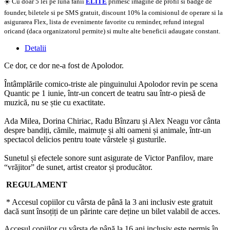
☀️ Cu doar 5 lei pe luna fanii
ELITE
primesc imagine de profil si badge de
founder, biletele si pe SMS gratuit, discount 10% la comisionul de operare si la
asigurarea Flex, lista de evenimente favorite cu reminder, refund integral
oricand (daca organizatorul permite) si multe alte beneficii adaugate constant.
Detalii
Ce dor, ce dor ne-a fost de Apolodor.
Întâmplările comico-triste ale pinguinului Apolodor revin pe scena
Quantic pe 1 iunie, într-un concert de teatru sau într-o piesă de
muzică, nu se știe cu exactitate.
Ada Milea, Dorina Chiriac, Radu Bînzaru și Alex Neagu vor cânta
despre bandiți, cămile, maimuțe și alti oameni și animale, într-un
spectacol delicios pentru toate vârstele și gusturile.
Sunetul și efectele sonore sunt asigurate de Victor Panfilov, mare
“vrăjitor” de sunet, artist creator și producător.
REGULAMENT
* Accesul copiilor cu vârsta de până la 3 ani inclusiv este gratuit
dacă sunt însoțiți de un părinte care deține un bilet valabil de acces.
Accesul copiilor cu vârsta de până la 16 ani inclusiv este permis în