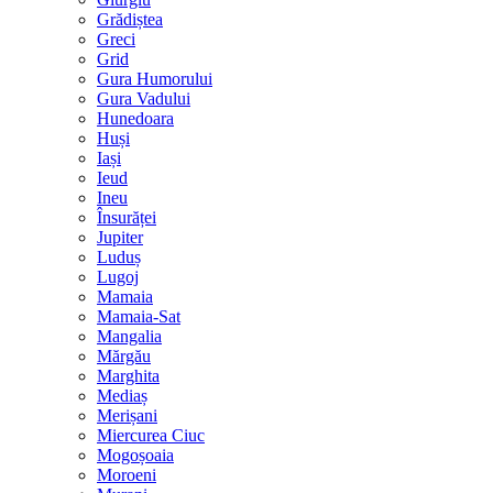
Grădiștea
Greci
Grid
Gura Humorului
Gura Vadului
Hunedoara
Huși
Iași
Ieud
Ineu
Însurăței
Jupiter
Luduș
Lugoj
Mamaia
Mamaia-Sat
Mangalia
Mărgău
Marghita
Mediaș
Merișani
Miercurea Ciuc
Mogoșoaia
Moroeni