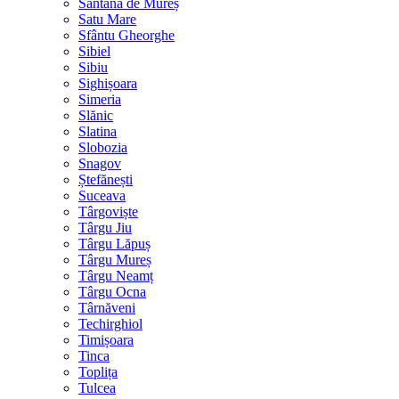
Sântana de Mureș
Satu Mare
Sfântu Gheorghe
Sibiel
Sibiu
Sighișoara
Simeria
Slănic
Slatina
Slobozia
Snagov
Ștefănești
Suceava
Târgoviște
Târgu Jiu
Târgu Lăpuș
Târgu Mureș
Târgu Neamț
Târgu Ocna
Târnăveni
Techirghiol
Timișoara
Tinca
Toplița
Tulcea