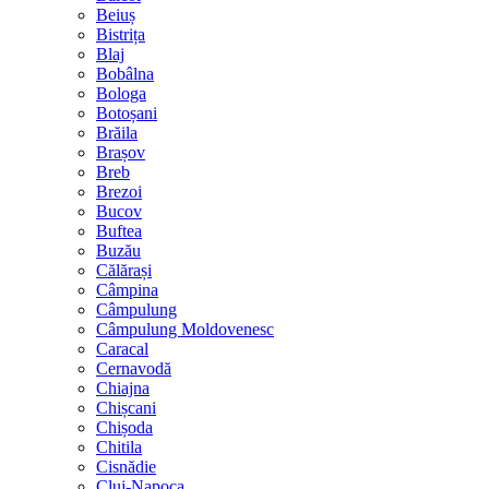
Beiuș
Bistrița
Blaj
Bobâlna
Bologa
Botoșani
Brăila
Brașov
Breb
Brezoi
Bucov
Buftea
Buzău
Călărași
Câmpina
Câmpulung
Câmpulung Moldovenesc
Caracal
Cernavodă
Chiajna
Chișcani
Chișoda
Chitila
Cisnădie
Cluj-Napoca