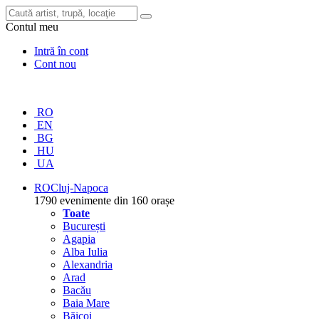
Contul meu
Intră în cont
Cont nou
RO
EN
BG
HU
UA
RO
Cluj-Napoca
1790 evenimente din 160 orașe
Toate
București
Agapia
Alba Iulia
Alexandria
Arad
Bacău
Baia Mare
Băicoi