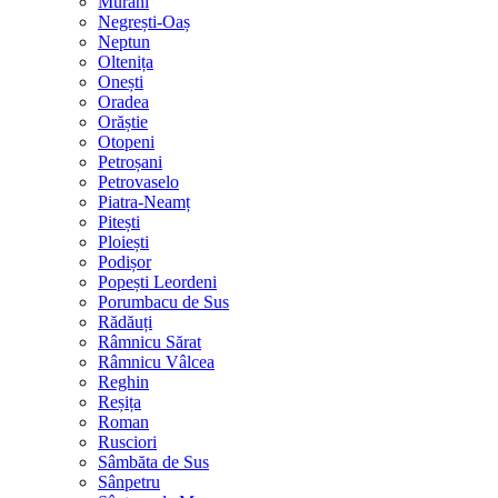
Murani
Negrești-Oaș
Neptun
Oltenița
Onești
Oradea
Orăștie
Otopeni
Petroșani
Petrovaselo
Piatra-Neamț
Pitești
Ploiești
Podișor
Popești Leordeni
Porumbacu de Sus
Rădăuți
Râmnicu Sărat
Râmnicu Vâlcea
Reghin
Reșița
Roman
Rusciori
Sâmbăta de Sus
Sânpetru