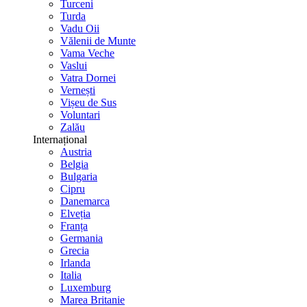
Turceni
Turda
Vadu Oii
Vălenii de Munte
Vama Veche
Vaslui
Vatra Dornei
Vernești
Vișeu de Sus
Voluntari
Zalău
Internațional
Austria
Belgia
Bulgaria
Cipru
Danemarca
Elveția
Franța
Germania
Grecia
Irlanda
Italia
Luxemburg
Marea Britanie