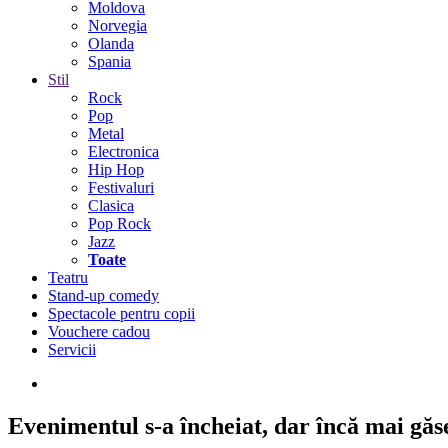
Moldova
Norvegia
Olanda
Spania
Stil
Rock
Pop
Metal
Electronica
Hip Hop
Festivaluri
Clasica
Pop Rock
Jazz
Toate
Teatru
Stand-up comedy
Spectacole pentru copii
Vouchere cadou
Servicii
Evenimentul s-a încheiat,
dar încă mai găseș