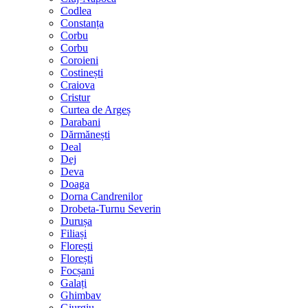
Codlea
Constanța
Corbu
Corbu
Coroieni
Costinești
Craiova
Cristur
Curtea de Argeș
Darabani
Dărmănești
Deal
Dej
Deva
Doaga
Dorna Candrenilor
Drobeta-Turnu Severin
Durușa
Filiași
Florești
Florești
Focșani
Galați
Ghimbav
Giurgiu