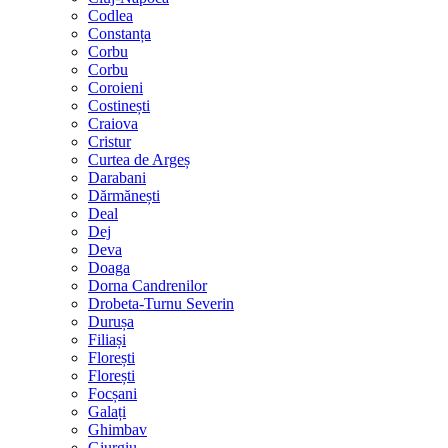
Codlea
Constanța
Corbu
Corbu
Coroieni
Costinești
Craiova
Cristur
Curtea de Argeș
Darabani
Dărmănești
Deal
Dej
Deva
Doaga
Dorna Candrenilor
Drobeta-Turnu Severin
Durușa
Filiași
Florești
Florești
Focșani
Galați
Ghimbav
Giurgiu