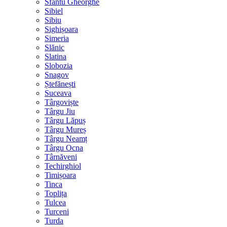
Sfântu Gheorghe
Sibiel
Sibiu
Sighișoara
Simeria
Slănic
Slatina
Slobozia
Snagov
Ștefănești
Suceava
Târgoviște
Târgu Jiu
Târgu Lăpuș
Târgu Mureș
Târgu Neamț
Târgu Ocna
Târnăveni
Techirghiol
Timișoara
Tinca
Toplița
Tulcea
Turceni
Turda