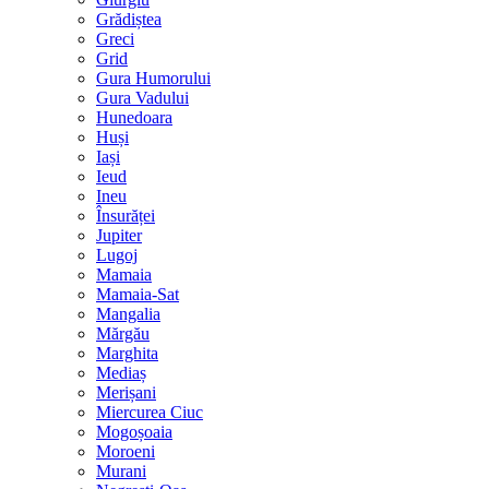
Grădiștea
Greci
Grid
Gura Humorului
Gura Vadului
Hunedoara
Huși
Iași
Ieud
Ineu
Însurăței
Jupiter
Lugoj
Mamaia
Mamaia-Sat
Mangalia
Mărgău
Marghita
Mediaș
Merișani
Miercurea Ciuc
Mogoșoaia
Moroeni
Murani