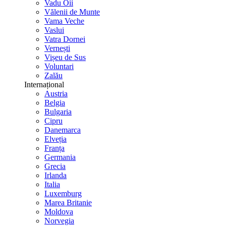
Vadu Oii
Vălenii de Munte
Vama Veche
Vaslui
Vatra Dornei
Vernești
Vișeu de Sus
Voluntari
Zalău
Internațional
Austria
Belgia
Bulgaria
Cipru
Danemarca
Elveția
Franța
Germania
Grecia
Irlanda
Italia
Luxemburg
Marea Britanie
Moldova
Norvegia