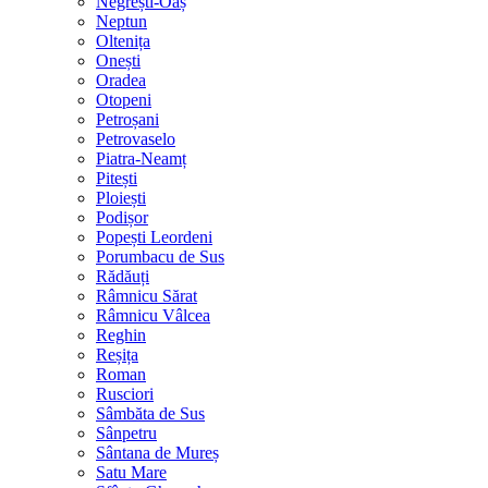
Negrești-Oaș
Neptun
Oltenița
Onești
Oradea
Otopeni
Petroșani
Petrovaselo
Piatra-Neamț
Pitești
Ploiești
Podișor
Popești Leordeni
Porumbacu de Sus
Rădăuți
Râmnicu Sărat
Râmnicu Vâlcea
Reghin
Reșița
Roman
Rusciori
Sâmbăta de Sus
Sânpetru
Sântana de Mureș
Satu Mare