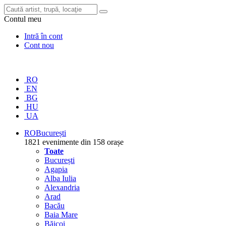
Contul meu
Intră în cont
Cont nou
RO
EN
BG
HU
UA
RO
București
1821 evenimente din 158 orașe
Toate
București
Agapia
Alba Iulia
Alexandria
Arad
Bacău
Baia Mare
Băicoi