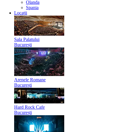
Olanda
Spania
Locații
Sala Palatului
București
Arenele Romane
București
Hard Rock Cafe
București