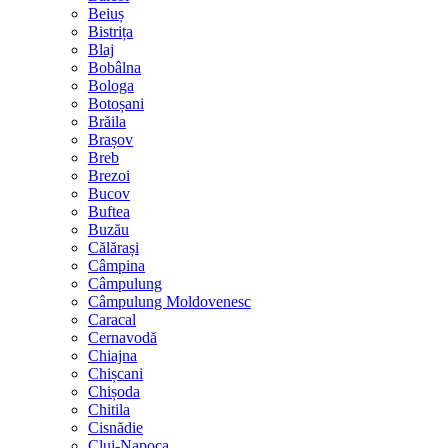
Beiuș
Bistrița
Blaj
Bobâlna
Bologa
Botoșani
Brăila
Brașov
Breb
Brezoi
Bucov
Buftea
Buzău
Călărași
Câmpina
Câmpulung
Câmpulung Moldovenesc
Caracal
Cernavodă
Chiajna
Chișcani
Chișoda
Chitila
Cisnădie
Cluj-Napoca