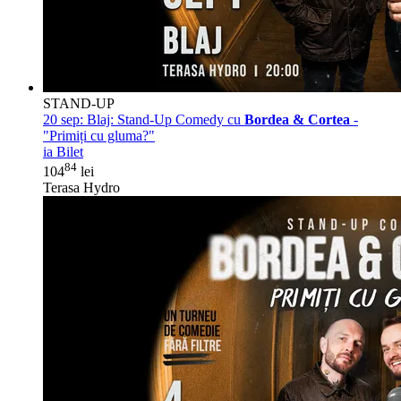
STAND-UP
20 sep:
Blaj: Stand-Up Comedy cu
Bordea & Cortea
-
"Primiți cu gluma?"
ia Bilet
84
104
lei
Terasa Hydro