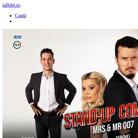
iaBilet.ro
Caută