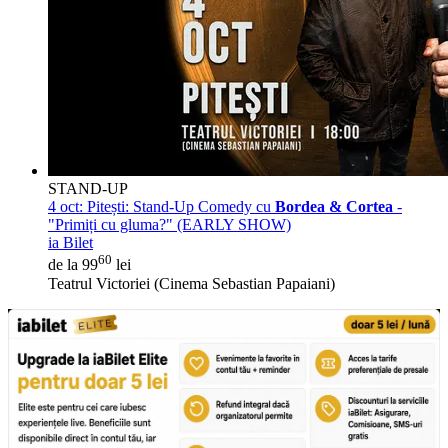
STAND-UP
4 oct:
Pitești: Stand-Up Comedy cu
Bordea & Cortea
-
"Primiți cu gluma?" (EARLY SHOW)
ia Bilet
60
de la 99
lei
Teatrul Victoriei (Cinema Sebastian Papaiani)