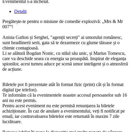
Evenimentul s-a încheiat.
Detalii
Pregătește-te pentru o misiune de comedie explozivă: „Mrs & Mr
007”!
Anisia Gafton și Serghei, "agenții secreți" ai umorului românesc,
sunt headlinerii serii, gata să te dezarmeze cu glume tăioase și o
chimie contagioasă.
Li se alătură Bogdan Nonic, cu stilul său unic, și Marius Tomescu,
care va deschide seara cu energia sa proaspătă. Inspirat de eleganța
spionilor, acest turneu aduce pe scenă umor inteligent și o atmosferă
de acțiune.
Biletele pot fi prezentate atât în format fizic (print) cât și în format
digital (pe telefon).
Te informăm că la evenimentele noastre accesul persoanelor sub 16
ani nu este permis.
Pentru acest eveniment nu este permisă renunțarea la biletele
achiziționate. În caz de anulare a evenimentului, veți fi notificat pe
email, iar contravaloarea biletelor este returnată în maxim 7 zile
lucrătoare.