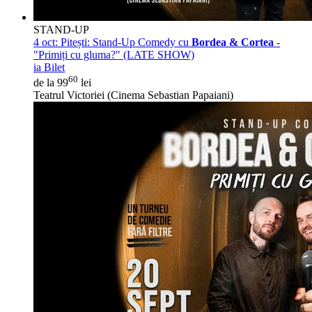
STAND-UP
4 oct:
Pitești: Stand-Up Comedy cu
Bordea & Cortea
-
"Primiți cu gluma?" (LATE SHOW)
ia Bilet
60
de la 99
lei
Teatrul Victoriei (Cinema Sebastian Papaiani)