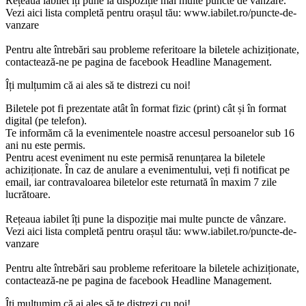
Rețeaua iabilet îți pune la dispoziție mai multe puncte de vânzare.
Vezi aici lista completă pentru orașul tău: www.iabilet.ro/puncte-de-
vanzare
Pentru alte întrebări sau probleme referitoare la biletele achiziționate,
contactează-ne pe pagina de facebook Headline Management.
Îți mulțumim că ai ales să te distrezi cu noi!
Biletele pot fi prezentate atât în format fizic (print) cât și în format
digital (pe telefon).
Te informăm că la evenimentele noastre accesul persoanelor sub 16
ani nu este permis.
Pentru acest eveniment nu este permisă renunțarea la biletele
achiziționate. În caz de anulare a evenimentului, veți fi notificat pe
email, iar contravaloarea biletelor este returnată în maxim 7 zile
lucrătoare.
Rețeaua iabilet îți pune la dispoziție mai multe puncte de vânzare.
Vezi aici lista completă pentru orașul tău: www.iabilet.ro/puncte-de-
vanzare
Pentru alte întrebări sau probleme referitoare la biletele achiziționate,
contactează-ne pe pagina de facebook Headline Management.
Îți mulțumim că ai ales să te distrezi cu noi!