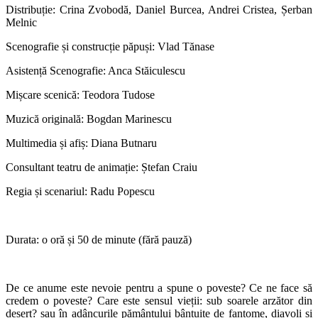
Distribuție: Crina Zvobodă, Daniel Burcea, Andrei Cristea, Șerban
Melnic
Scenografie și construcție păpuși: Vlad Tănase
Asistență Scenografie: Anca Stăiculescu
Mișcare scenică: Teodora Tudose
Muzică originală: Bogdan Marinescu
Multimedia și afiș: Diana Butnaru
Consultant teatru de animație: Ștefan Craiu
Regia și scenariul: Radu Popescu
Durata: o oră și 50 de minute (fără pauză)
De ce anume este nevoie pentru a spune o poveste? Ce ne face să
credem o poveste? Care este sensul vieții: sub soarele arzător din
deșert? sau în adâncurile pământului bântuite de fantome, diavoli și