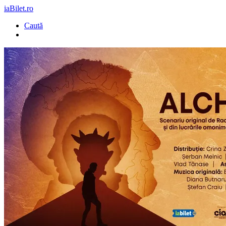
iaBilet.ro
Caută