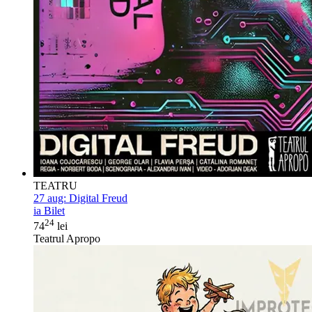
TEATRU
27 aug:
Digital Freud
ia Bilet
24
74
lei
Teatrul Apropo