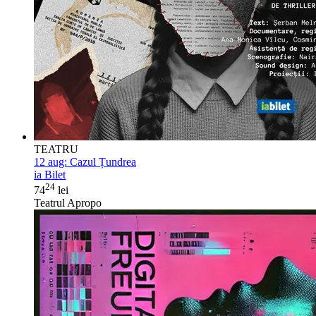
TEATRU
12 aug:
Cazul Țundrea
ia Bilet
24
74
lei
Teatrul Apropo