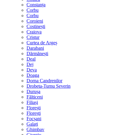
Constanța
Corbu
Corbu
Coroieni
Costinești
Craiova
Cristur
Curtea de Argeș
Darabani
Dărmănești
Deal
Dej
Deva
Doaga
Dorna Candrenilor
Drobeta-Turnu Severin
Durușa
Fălticeni
Filiași
Florești
Florești
Focșani
Galați
Ghimbav
Giurgiu