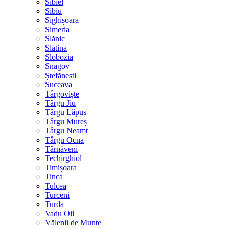
Sibiel
Sibiu
Sighișoara
Simeria
Slănic
Slatina
Slobozia
Snagov
Ștefănești
Suceava
Târgoviște
Târgu Jiu
Târgu Lăpuș
Târgu Mureș
Târgu Neamț
Târgu Ocna
Târnăveni
Techirghiol
Timișoara
Tinca
Tulcea
Turceni
Turda
Vadu Oii
Vălenii de Munte