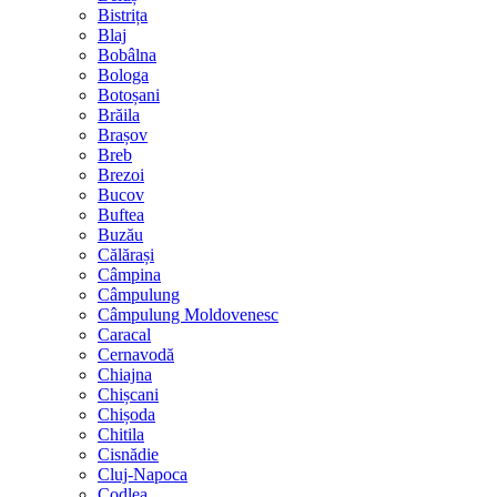
Bistrița
Blaj
Bobâlna
Bologa
Botoșani
Brăila
Brașov
Breb
Brezoi
Bucov
Buftea
Buzău
Călărași
Câmpina
Câmpulung
Câmpulung Moldovenesc
Caracal
Cernavodă
Chiajna
Chișcani
Chișoda
Chitila
Cisnădie
Cluj-Napoca
Codlea