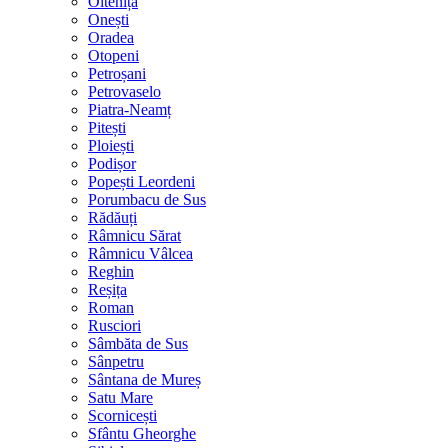
Oltenița
Onești
Oradea
Otopeni
Petroșani
Petrovaselo
Piatra-Neamț
Pitești
Ploiești
Podișor
Popești Leordeni
Porumbacu de Sus
Rădăuți
Râmnicu Sărat
Râmnicu Vâlcea
Reghin
Reșița
Roman
Rusciori
Sâmbăta de Sus
Sânpetru
Sântana de Mureș
Satu Mare
Scornicești
Sfântu Gheorghe