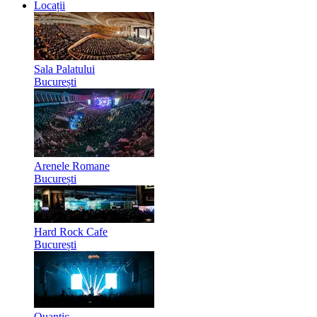
Locații
Sala Palatului
București
Arenele Romane
București
Hard Rock Cafe
București
Quantic