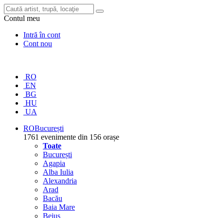
Contul meu
Intră în cont
Cont nou
RO
EN
BG
HU
UA
RO
București
1761 evenimente din 156 orașe
Toate
București
Agapia
Alba Iulia
Alexandria
Arad
Bacău
Baia Mare
Beiuș