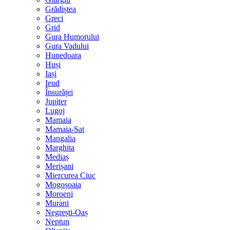
Grădiștea
Greci
Grid
Gura Humorului
Gura Vadului
Hunedoara
Huși
Iași
Ieud
Însurăței
Jupiter
Lugoj
Mamaia
Mamaia-Sat
Mangalia
Marghita
Mediaș
Merișani
Miercurea Ciuc
Mogoșoaia
Moroeni
Murani
Negrești-Oaș
Neptun