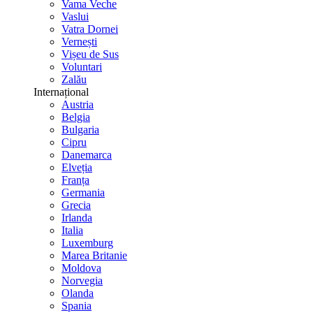
Vama Veche
Vaslui
Vatra Dornei
Vernești
Vișeu de Sus
Voluntari
Zalău
Internațional
Austria
Belgia
Bulgaria
Cipru
Danemarca
Elveția
Franța
Germania
Grecia
Irlanda
Italia
Luxemburg
Marea Britanie
Moldova
Norvegia
Olanda
Spania