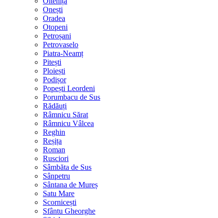
Oltenița
Onești
Oradea
Otopeni
Petroșani
Petrovaselo
Piatra-Neamț
Pitești
Ploiești
Podișor
Popești Leordeni
Porumbacu de Sus
Rădăuți
Râmnicu Sărat
Râmnicu Vâlcea
Reghin
Reșița
Roman
Rusciori
Sâmbăta de Sus
Sânpetru
Sântana de Mureș
Satu Mare
Scornicești
Sfântu Gheorghe