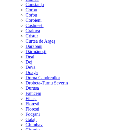
Constanța
Corbu
Corbu
Coroieni
Costinești
Craiova
Cristur
Curtea de Argeș
Darabani
Dărmănești
Deal
Dej
Deva
Doaga
Dorna Candrenilor
Drobeta-Turnu Severin
Durușa
Fălticeni
Filiași
Florești
Florești
Focșani
Galați
Ghimbav
Giurgiu