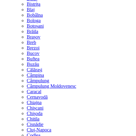
Bistrița
Blaj
Bobâlna
Bologa
Botoșani
Brăila
Brașov
Breb
Brezoi
Bucov
Buftea
Buzău
Călărași
Câmpina
Câmpulung
Câmpulung Moldovenesc
Caracal
Cernavodă
Chiajna
Chișcani
Chișoda
Chitila
Cisnădie
Cluj-Napoca
Codlea