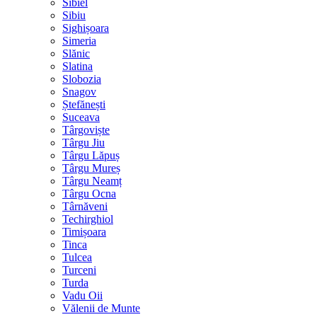
Sibiel
Sibiu
Sighișoara
Simeria
Slănic
Slatina
Slobozia
Snagov
Ștefănești
Suceava
Târgoviște
Târgu Jiu
Târgu Lăpuș
Târgu Mureș
Târgu Neamț
Târgu Ocna
Târnăveni
Techirghiol
Timișoara
Tinca
Tulcea
Turceni
Turda
Vadu Oii
Vălenii de Munte