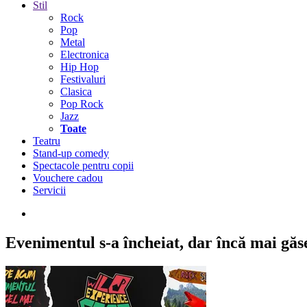
Stil
Rock
Pop
Metal
Electronica
Hip Hop
Festivaluri
Clasica
Pop Rock
Jazz
Toate
Teatru
Stand-up comedy
Spectacole pentru copii
Vouchere cadou
Servicii
Evenimentul s-a încheiat,
dar încă mai găseș