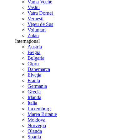
Vama Veche
Vaslui
Vatra Dornei
Vernești
Vișeu de Sus
Voluntari
Zalău
Internațional
Austria
Belgia
Bulgaria
Cipru
Danemarca
Elveția
Franța
Germania
Grecia
Irlanda
Italia
Luxemburg
Marea Britanie
Moldova
Norvegia
Olanda
Spania