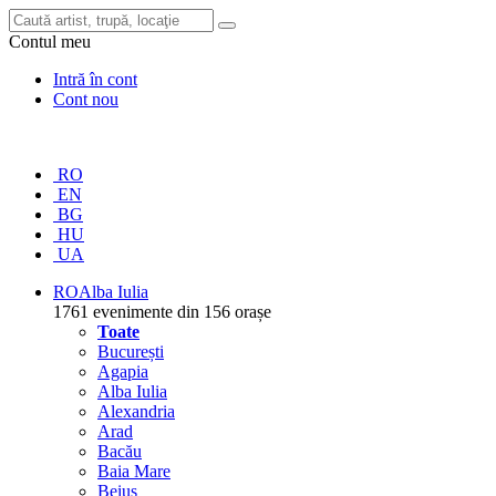
Contul meu
Intră în cont
Cont nou
RO
EN
BG
HU
UA
RO
Alba Iulia
1761 evenimente din 156 orașe
Toate
București
Agapia
Alba Iulia
Alexandria
Arad
Bacău
Baia Mare
Beiuș