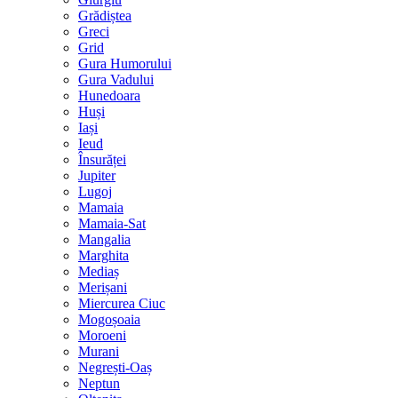
Grădiștea
Greci
Grid
Gura Humorului
Gura Vadului
Hunedoara
Huși
Iași
Ieud
Însurăței
Jupiter
Lugoj
Mamaia
Mamaia-Sat
Mangalia
Marghita
Mediaș
Merișani
Miercurea Ciuc
Mogoșoaia
Moroeni
Murani
Negrești-Oaș
Neptun