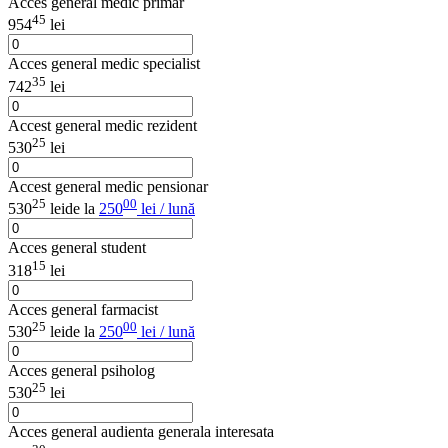
Acces general medic primar
45
954
lei
Acces general medic specialist
35
742
lei
Accest general medic rezident
25
530
lei
Accest general medic pensionar
25
00
530
lei
de la
250
lei / lună
Acces general student
15
318
lei
Acces general farmacist
25
00
530
lei
de la
250
lei / lună
Acces general psiholog
25
530
lei
Acces general audienta generala interesata