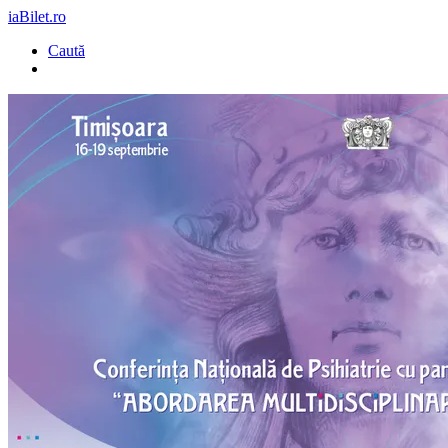
iaBilet.ro
Caută