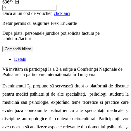
30
636
lei
Dacă ai un cod de voucher,
click aici
Retur permis cu asigurare
Flex-EnGarde
După plată, persoanele juridice pot solicita factura pe
iabilet.ro/facturi
Comandă bilete
Doar o mică verificare
Detalii
Vă invităm să participaţi la a 2-a ediţie a Conferinţei Naţionale de
Psihiatrie cu participare internaţională în Timișoara.
Evenimentul își propune să servească drept o platformă de discuție
pentru medici psihiatri şi de alte specialităţi, psihologi, studenți la
medicină sau psihologie, explorând teme teoretice și practice care
evidențiază conexiunile psihiatriei cu alte specialități medicale şi
discipline antropologice în context socio-cultural. Participanții vor
avea ocazia să analizeze aspecte relevante din domeniul psihiatriei şi