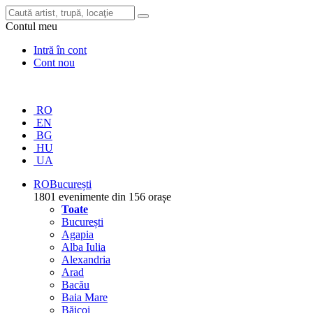
Contul meu
Intră în cont
Cont nou
RO
EN
BG
HU
UA
RO
București
1801 evenimente din 156 orașe
Toate
București
Agapia
Alba Iulia
Alexandria
Arad
Bacău
Baia Mare
Băicoi