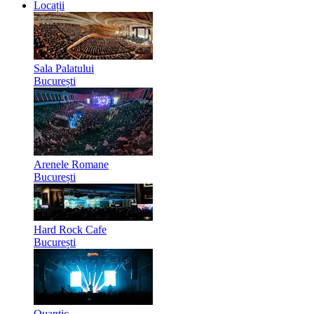
Locații
Sala Palatului
București
Arenele Romane
București
Hard Rock Cafe
București
Quantic