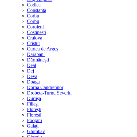
Codlea
Constanța
Corbu
Corbu
Coroieni
Costinești
Craiova
Cristur
Curtea de Argeș
Darabani
Dărmănești
Deal
Dej
Deva
Doaga
Dorna Candrenilor
Drobeta-Turnu Severin
Durușa
Filiași
Florești
Florești
Focșani
Galați
Ghimbav
Giurgiu