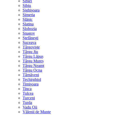
Sibiel
Sibiu
Sighișoara
Simeria
Slănic
Slatina
Slobozia
Snagov
Ștefănești
Suceava
Târgoviște
Târgu Jiu
Târgu Lăpuș
Târgu Mureș
Târgu Neamț
Târgu Ocna
Târnăveni
Techirghiol
Timișoara
Tinca
Tulcea
Turceni
Turda
Vadu Oii
Vălenii de Munte