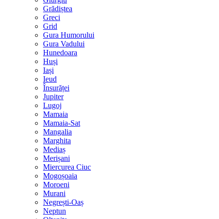
Grădiștea
Greci
Grid
Gura Humorului
Gura Vadului
Hunedoara
Huși
Iași
Ieud
Însurăței
Jupiter
Lugoj
Mamaia
Mamaia-Sat
Mangalia
Marghita
Mediaș
Merișani
Miercurea Ciuc
Mogoșoaia
Moroeni
Murani
Negrești-Oaș
Neptun