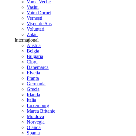
Vama Veche
Vaslui
Vatra Dornei
Vernești
Vișeu de Sus
Voluntari
Zalău
Internațional
Austria
Belgia
Bulgaria
Cipru
Danemarca
Elveția
Franța
Germania
Grecia
Irlanda
Italia
Luxemburg
Marea Britanie
Moldova
Norvegia
Olanda
Spania