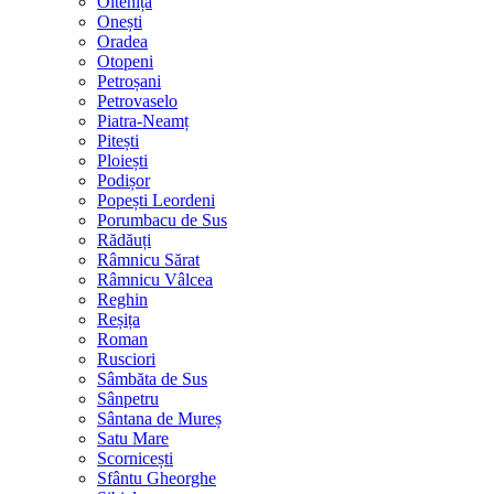
Oltenița
Onești
Oradea
Otopeni
Petroșani
Petrovaselo
Piatra-Neamț
Pitești
Ploiești
Podișor
Popești Leordeni
Porumbacu de Sus
Rădăuți
Râmnicu Sărat
Râmnicu Vâlcea
Reghin
Reșița
Roman
Rusciori
Sâmbăta de Sus
Sânpetru
Sântana de Mureș
Satu Mare
Scornicești
Sfântu Gheorghe