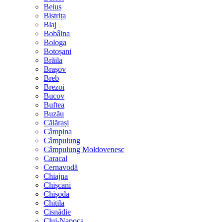
Beiuș
Bistrița
Blaj
Bobâlna
Bologa
Botoșani
Brăila
Brașov
Breb
Brezoi
Bucov
Buftea
Buzău
Călărași
Câmpina
Câmpulung
Câmpulung Moldovenesc
Caracal
Cernavodă
Chiajna
Chișcani
Chișoda
Chitila
Cisnădie
Cluj-Napoca