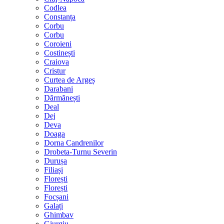
Codlea
Constanța
Corbu
Corbu
Coroieni
Costinești
Craiova
Cristur
Curtea de Argeș
Darabani
Dărmănești
Deal
Dej
Deva
Doaga
Dorna Candrenilor
Drobeta-Turnu Severin
Durușa
Filiași
Florești
Florești
Focșani
Galați
Ghimbav
Giurgiu