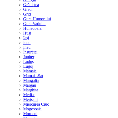
Grădiștea
Greci
Grid
Gura Humorului
Gura Vadului
Hunedoara
Huși
Iași
Ieud
Ineu
Însurăței
Jupiter
Luduș
Lugoj
Mamaia
Mamaia-Sat
Mangalia
Mărgău
Marghita
Mediaș
Merișani
Miercurea Ciuc
Mogoșoaia
Moroeni