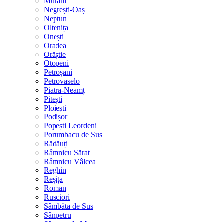
Murani
Negrești-Oaș
Neptun
Oltenița
Onești
Oradea
Orăștie
Otopeni
Petroșani
Petrovaselo
Piatra-Neamț
Pitești
Ploiești
Podișor
Popești Leordeni
Porumbacu de Sus
Rădăuți
Râmnicu Sărat
Râmnicu Vâlcea
Reghin
Reșița
Roman
Rusciori
Sâmbăta de Sus
Sânpetru