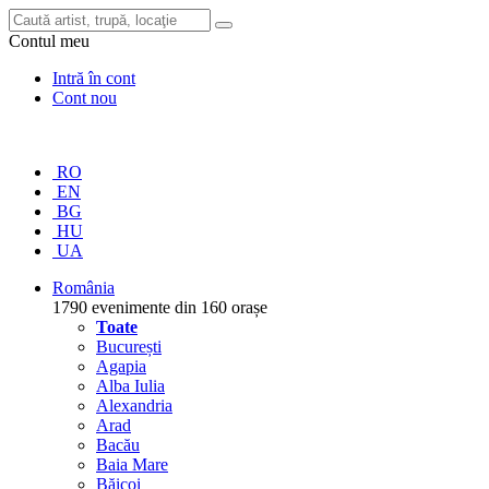
Contul meu
Intră în cont
Cont nou
RO
EN
BG
HU
UA
România
1790 evenimente din 160 orașe
Toate
București
Agapia
Alba Iulia
Alexandria
Arad
Bacău
Baia Mare
Băicoi