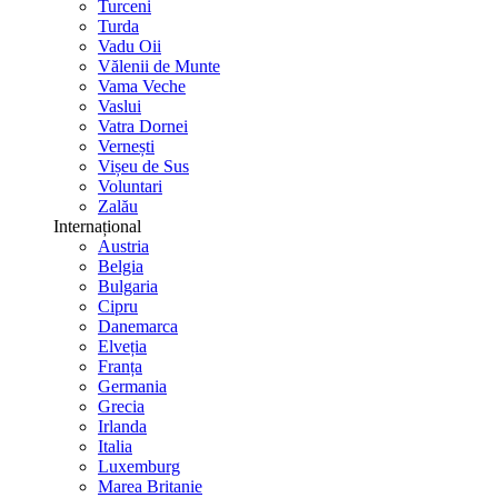
Turceni
Turda
Vadu Oii
Vălenii de Munte
Vama Veche
Vaslui
Vatra Dornei
Vernești
Vișeu de Sus
Voluntari
Zalău
Internațional
Austria
Belgia
Bulgaria
Cipru
Danemarca
Elveția
Franța
Germania
Grecia
Irlanda
Italia
Luxemburg
Marea Britanie