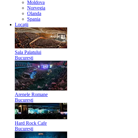
Moldova
Norvegia
Olanda
Spania
Locații
Sala Palatului
București
Arenele Romane
București
Hard Rock Cafe
București