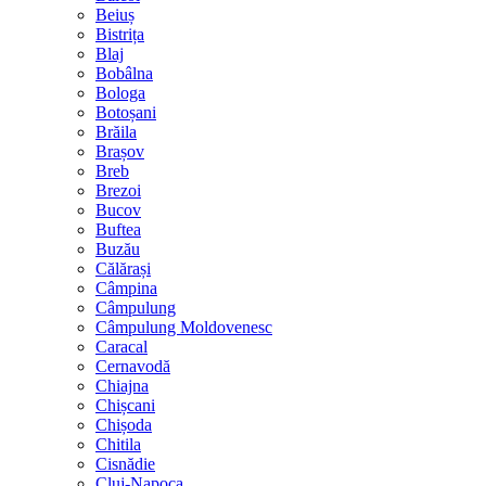
Beiuș
Bistrița
Blaj
Bobâlna
Bologa
Botoșani
Brăila
Brașov
Breb
Brezoi
Bucov
Buftea
Buzău
Călărași
Câmpina
Câmpulung
Câmpulung Moldovenesc
Caracal
Cernavodă
Chiajna
Chișcani
Chișoda
Chitila
Cisnădie
Cluj-Napoca