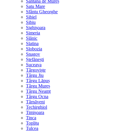
Sântana de Mureș
Satu Mare
Sfântu Gheorghe
Sibiel
Sibiu
Sighișoara
Simeria
Slănic
Slatina
Slobozia
Snagov
Ștefănești
Suceava
Târgoviște
Târgu Jiu
Târgu Lăpuș
Târgu Mureș
Târgu Neamț
Târgu Ocna
Târnăveni
Techirghiol
Timișoara
Tinca
Toplița
Tulcea