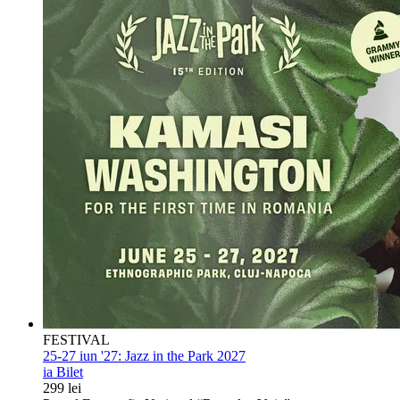
FESTIVAL
25-27 iun '27:
Jazz in the Park 2027
ia Bilet
299 lei