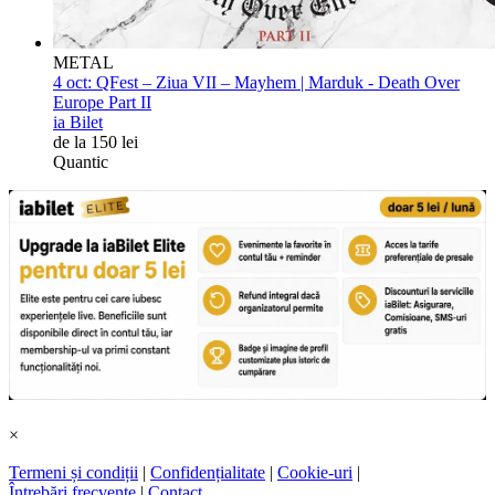
METAL
4 oct:
QFest – Ziua VII – Mayhem | Marduk - Death Over
Europe Part II
ia Bilet
de la 150 lei
Quantic
×
Termeni și condiții
|
Confidențialitate
|
Cookie-uri
|
Întrebări frecvente
|
Contact