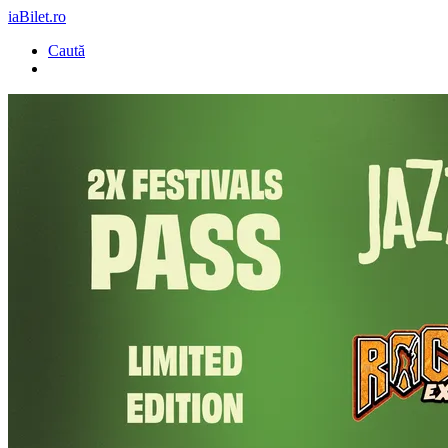
iaBilet.ro
Caută