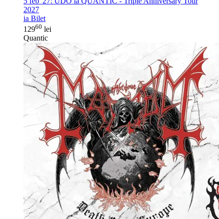
5 feb '27:
UDO la QUANTIC - Triple Anniversary Tour
2027
ia Bilet
60
129
lei
Quantic