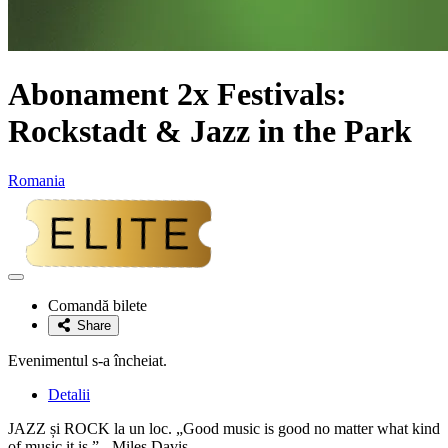
Abonament 2x Festivals:
Rockstadt & Jazz in the Park
Romania
Adaugă
la
Comandă bilete
favorite
Share
Evenimentul s-a încheiat.
Detalii
JAZZ și ROCK la un loc. „Good music is good no matter what kind
of music it is.” - Miles Davis