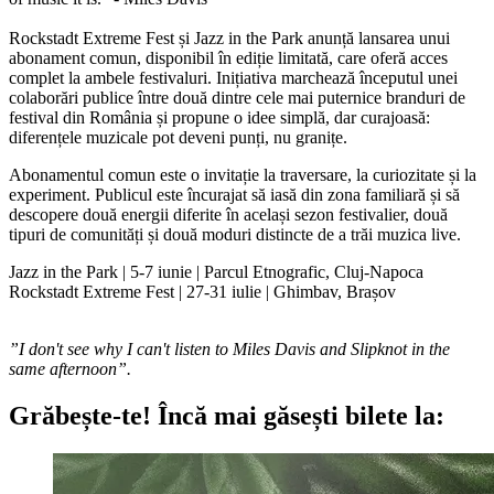
Rockstadt Extreme Fest și Jazz in the Park anunță lansarea unui
abonament comun, disponibil în ediție limitată, care oferă acces
complet la ambele festivaluri. Inițiativa marchează începutul unei
colaborări publice între două dintre cele mai puternice branduri de
festival din România și propune o idee simplă, dar curajoasă:
diferențele muzicale pot deveni punți, nu granițe.
Abonamentul comun este o invitație la traversare, la curiozitate și la
experiment. Publicul este încurajat să iasă din zona familiară și să
descopere două energii diferite în același sezon festivalier, două
tipuri de comunități și două moduri distincte de a trăi muzica live.
Jazz in the Park | 5-7 iunie | Parcul Etnografic, Cluj-Napoca
Rockstadt Extreme Fest | 27-31 iulie | Ghimbav, Brașov
”I don't see why I can't listen to Miles Davis and Slipknot in the
same afternoon”.
Grăbește-te!
Încă mai găsești bilete la: