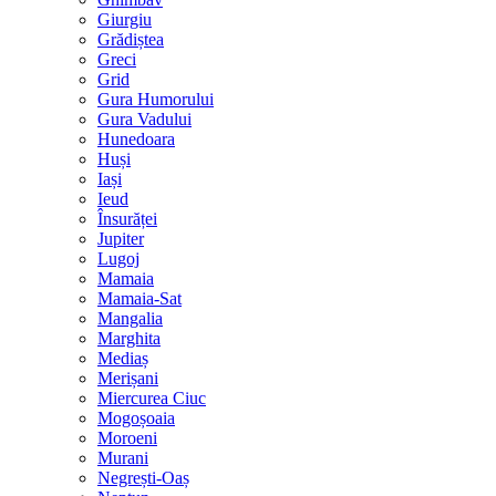
Giurgiu
Grădiștea
Greci
Grid
Gura Humorului
Gura Vadului
Hunedoara
Huși
Iași
Ieud
Însurăței
Jupiter
Lugoj
Mamaia
Mamaia-Sat
Mangalia
Marghita
Mediaș
Merișani
Miercurea Ciuc
Mogoșoaia
Moroeni
Murani
Negrești-Oaș