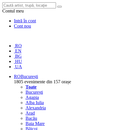
Contul meu
Intră în cont
Cont nou
RO
EN
BG
HU
UA
RO
București
1805 evenimente din 157 orașe
Toate
București
Agapia
Alba Iulia
Alexandria
Arad
Bacău
Baia Mare
Băicoi