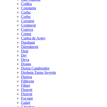
Codlea
Constanța
Corbu
Corbu
Coroieni
Costinești
Craiova
Cristur
Curtea de Argeș
Darabani
Dărmănești
Deal
Dej
Deva
Doaga
Dorna Candrenilor
Drobeta-Turnu Severin
Durușa
Fălticeni
Filiași
Florești
Florești
Focșani
Galați
Ghimbav