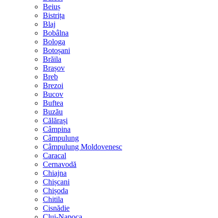
Beiuș
Bistrița
Blaj
Bobâlna
Bologa
Botoșani
Brăila
Brașov
Breb
Brezoi
Bucov
Buftea
Buzău
Călărași
Câmpina
Câmpulung
Câmpulung Moldovenesc
Caracal
Cernavodă
Chiajna
Chișcani
Chișoda
Chitila
Cisnădie
Cluj-Napoca