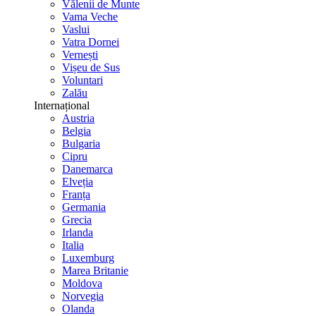
Vălenii de Munte
Vama Veche
Vaslui
Vatra Dornei
Vernești
Vișeu de Sus
Voluntari
Zalău
Internațional
Austria
Belgia
Bulgaria
Cipru
Danemarca
Elveția
Franța
Germania
Grecia
Irlanda
Italia
Luxemburg
Marea Britanie
Moldova
Norvegia
Olanda