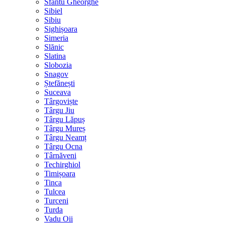
Sfântu Gheorghe
Sibiel
Sibiu
Sighișoara
Simeria
Slănic
Slatina
Slobozia
Snagov
Ștefănești
Suceava
Târgoviște
Târgu Jiu
Târgu Lăpuș
Târgu Mureș
Târgu Neamț
Târgu Ocna
Târnăveni
Techirghiol
Timișoara
Tinca
Tulcea
Turceni
Turda
Vadu Oii