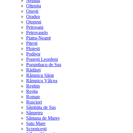
Neptun
Oltenița
Onești
Oradea
Otopeni
Petroșani
Petrovaselo
Piatra-Neamț
Pitești
Ploiești
Podișor
Popești Leordeni
Porumbacu de Sus
Rădăuți
Râmnicu Sărat
Râmnicu Vâlcea
Reghin
Reșița
Roman
Rusciori
Sâmbăta de Sus
Sânpetru
Sântana de Mureș
Satu Mare
Scornicești