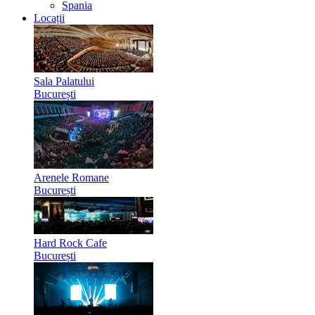
Spania
Locații
Sala Palatului
București
Arenele Romane
București
Hard Rock Cafe
București