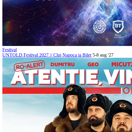
Festival
UNTOLD Festival 2027
//
Cluj Napoca
ia Bilet
5-8 aug '27