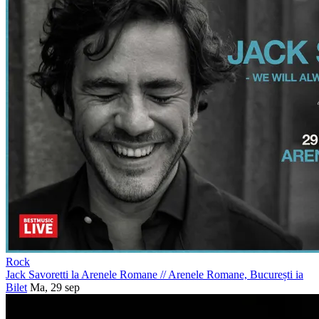
Rock
Jack Savoretti la Arenele Romane
//
Arenele Romane, București
ia
Bilet
Ma, 29 sep