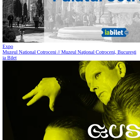
Expo
Muzeul National Cotroceni
//
Muzeul Naţional Cotroceni, București
ia Bilet