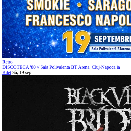
Retro
DISCOTECA '80
//
Sala Polivalenta BT Arena, Cluj-Napoca
ia
Bilet
Sâ, 19 sep