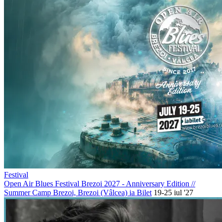
Festival
Open Air Blues Festival Brezoi 2027 - Anniversary Edition
//
Summer Camp Brezoi, Brezoi (Vâlcea)
ia Bilet
19-25 iul '27