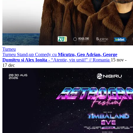
Turneu
Turneu Stand-up Comedy cu
Micutzu, Geo Adrian, George
Dumitru si Alex Ionita
- “Atentie, vin ursii!"
//
Romania
15 nov -
17 dec