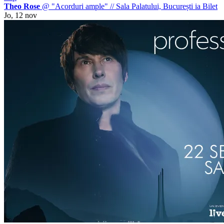
Theo Rose
@ "Acorduri ample"
//
Sala Palatului, București
ia Bilet
Jo, 12 nov