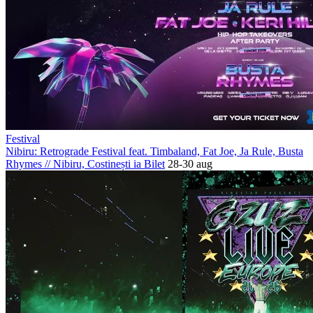
Festival
Nibiru: Retrograde Festival feat. Timbaland, Fat Joe, Ja Rule, Busta
Rhymes
//
Nibiru, Costinești
ia Bilet
28-30 aug