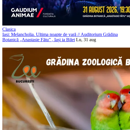
Clasica
Iasi: Melancholia. Ultima noapte de vară
//
Auditorium Grădina
Botanică „Anastasie Fătu” , Iași
ia Bilet
Lu, 31 aug
PROMOVAT