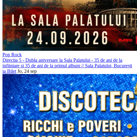
Pop Rock
Directia 5 - Dubla aniversare la Sala Palatului - 35 de ani de la
infiintare si 35 de ani de la primul album
//
Sala Palatului, București
ia Bilet
Jo, 24 sep