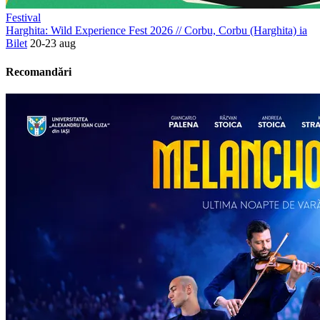
Festival
Harghita: Wild Experience Fest 2026
//
Corbu, Corbu (Harghita)
ia
Bilet
20-23 aug
Recomandări