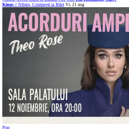
Kings
//
Nibiru, Costinești
ia Bilet
Vi, 21 aug
Pop