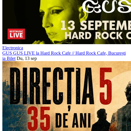
Electronica
GUS GUS LIVE la Hard Rock Cafe
//
Hard Rock Cafe, București
ia Bilet
Du, 13 sep