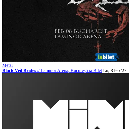
Metal
Black Veil Brides
//
Laminor Arena, București
ia Bilet
Lu, 8 feb '27