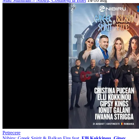
Mad Stuntman
//
Nibiru, Costinești
ia Bilet
14-16 aug
Petrecere
Nibiru: Greek Spirit & Balkan Fire feat.
Elli Kokkinou, Gipsy