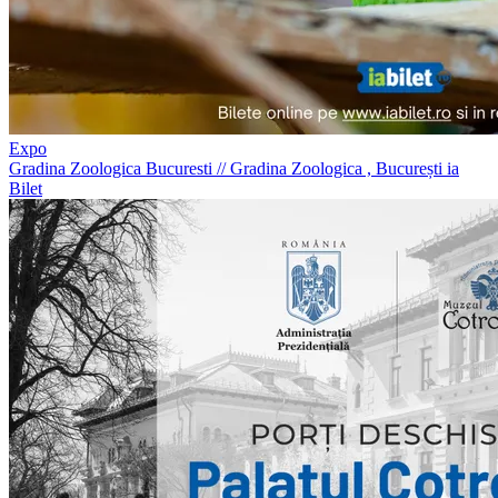
Expo
Gradina Zoologica Bucuresti
//
Gradina Zoologica , București
ia
Bilet