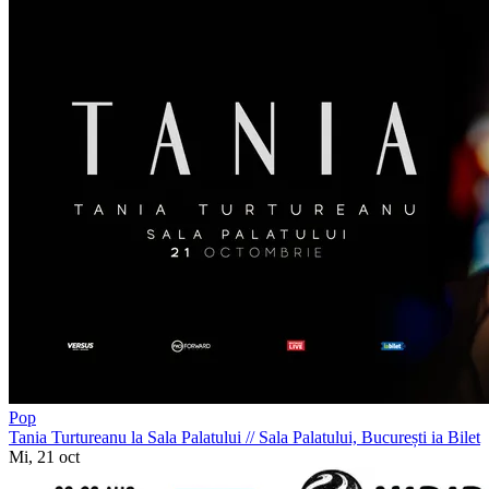
Pop
Tania Turtureanu la Sala Palatului
//
Sala Palatului, București
ia Bilet
Mi, 21 oct