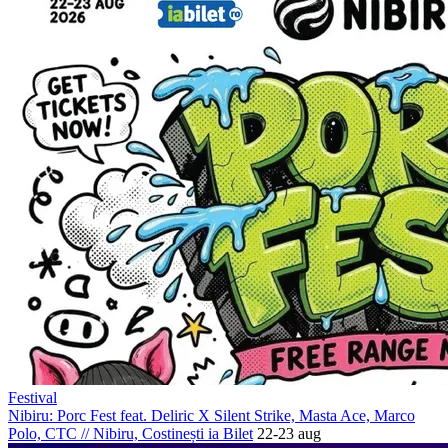
Festival
Nibiru: Porc Fest feat. Deliric X Silent Strike, Masta Ace, Marco
Polo, CTC
//
Nibiru, Costinești
ia Bilet
22-23 aug