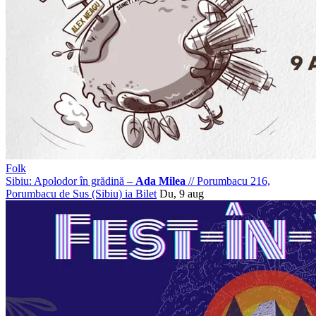
Folk
Sibiu: Apolodor în grădină –
Ada Milea
//
Porumbacu 216,
Porumbacu de Sus (Sibiu)
ia Bilet
Du, 9 aug