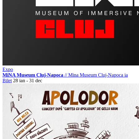
Expo
MiNA Museum Cluj-Napoca
//
Mina Museum Cluj-Napoca
ia
Bilet
28 ian - 31 dec