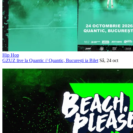
Hip Hop
GZUZ live la Quantic
//
Quantic, București
ia Bilet
Sâ, 24 oct
PROMOVAT