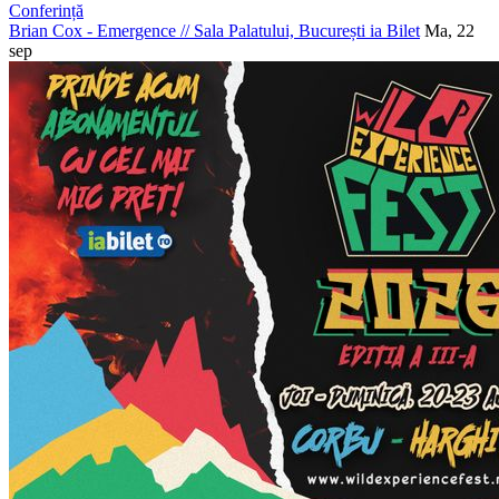
Conferință
Brian Cox - Emergence
//
Sala Palatului, București
ia Bilet
Ma, 22
sep