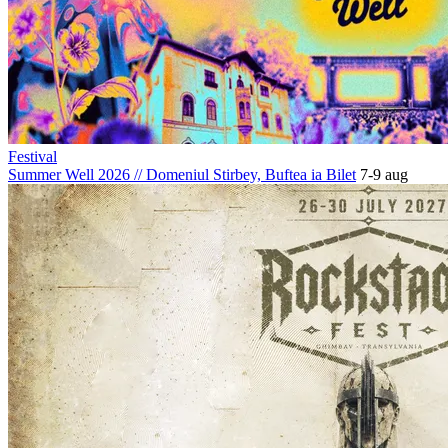
Festival
Summer Well 2026
//
Domeniul Stirbey, Buftea
ia Bilet
7-9 aug