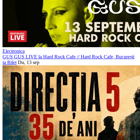
Electronica
GUS GUS LIVE la Hard Rock Cafe
//
Hard Rock Cafe, București
ia Bilet
Du, 13 sep