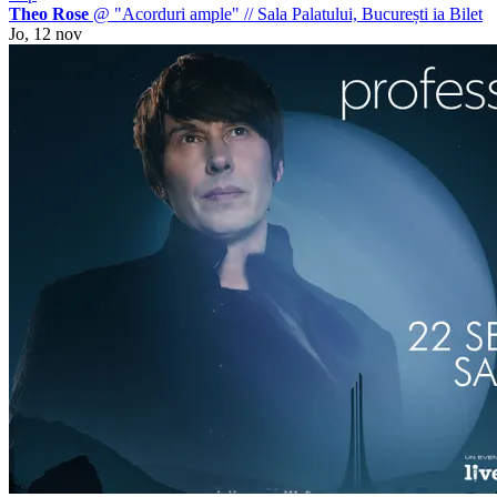
Theo Rose
@ "Acorduri ample"
//
Sala Palatului, București
ia Bilet
Jo, 12 nov