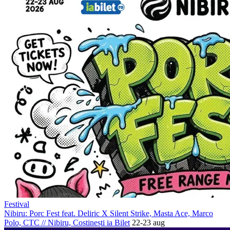
Festival
Nibiru: Porc Fest feat. Deliric X Silent Strike, Masta Ace, Marco
Polo, CTC
//
Nibiru, Costinești
ia Bilet
22-23 aug