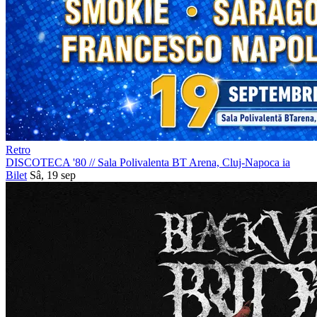
Retro
DISCOTECA '80
//
Sala Polivalenta BT Arena, Cluj-Napoca
ia
Bilet
Sâ, 19 sep