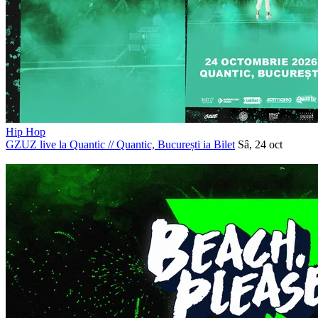
Hip Hop
GZUZ live la Quantic
//
Quantic, București
ia Bilet
Sâ, 24 oct
PROMOVAT