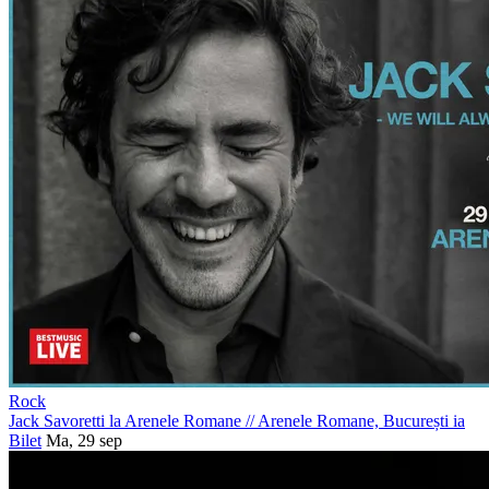
Rock
Jack Savoretti la Arenele Romane
//
Arenele Romane, București
ia
Bilet
Ma, 29 sep