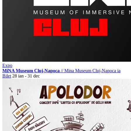
Expo
MiNA Museum Cluj-Napoca
//
Mina Museum Cluj-Napoca
ia
Bilet
28 ian - 31 dec