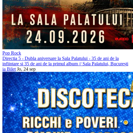
Pop Rock
Directia 5 - Dubla aniversare la Sala Palatului - 35 de ani de la
infiintare si 35 de ani de la primul album
//
Sala Palatului, București
ia Bilet
Jo, 24 sep