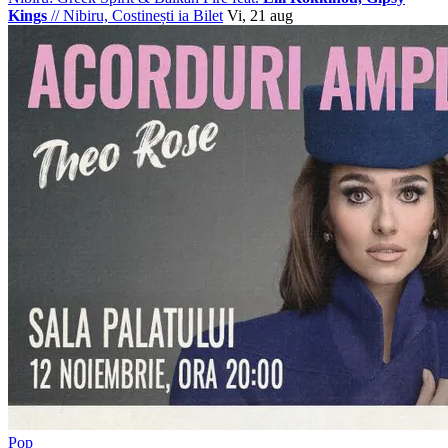
Kings
//
Nibiru, Costinești
ia Bilet
Vi, 21 aug
Pop