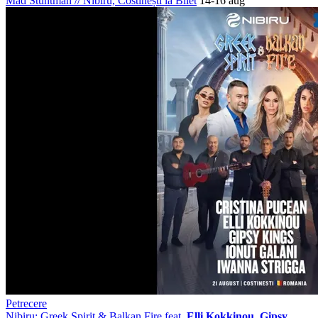
Mad Stuntman
//
Nibiru, Costinești
ia Bilet
14-16 aug
Petrecere
Nibiru: Greek Spirit & Balkan Fire feat.
Elli Kokkinou, Gipsy