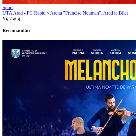
Sport
UTA Arad - FC Rapid
//
Arena "Francisc Neuman", Arad
ia Bilet
Vi, 7 aug
Recomandări