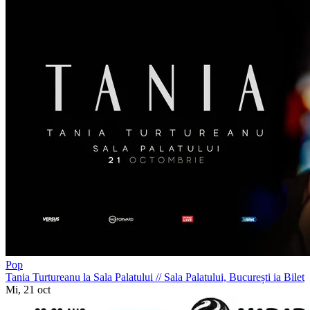
Pop
Tania Turtureanu la Sala Palatului
//
Sala Palatului, București
ia Bilet
Mi, 21 oct