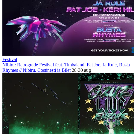
Festival
Nibiru: Retrograde Festival feat. Timbaland, Fat Joe, Ja Rule, Busta
Rhymes
//
Nibiru, Costinești
ia Bilet
28-30 aug