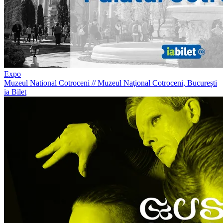
Expo
Muzeul National Cotroceni
//
Muzeul Naţional Cotroceni, București
ia Bilet