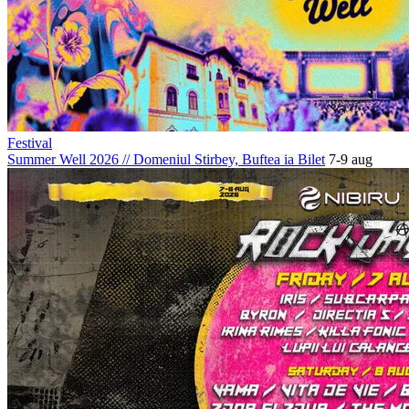
Festival
Summer Well 2026
//
Domeniul Stirbey, Buftea
ia Bilet
7-9 aug