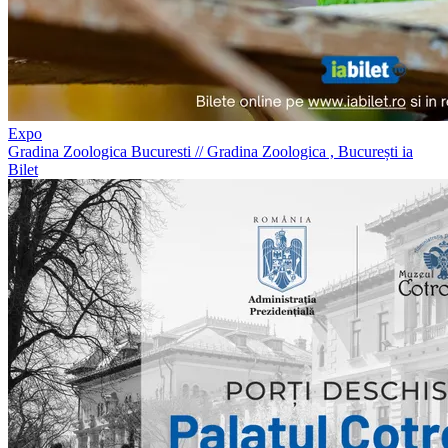
Expo
Gradina Zoologica Bucuresti
//
Gradina Zoologica , București
ia
Bilet