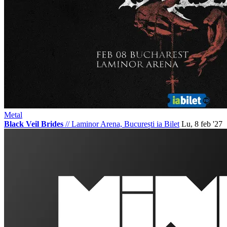
Metal
Black Veil Brides
//
Laminor Arena, București
ia Bilet
Lu, 8 feb '27