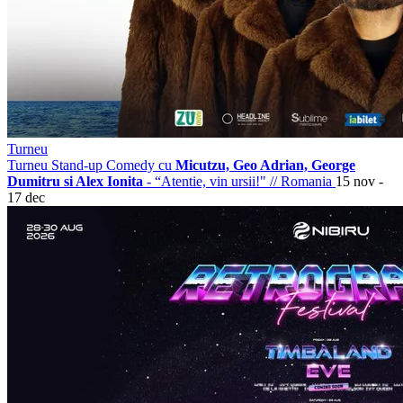
Turneu
Turneu Stand-up Comedy cu
Micutzu, Geo Adrian, George
Dumitru si Alex Ionita
- “Atentie, vin ursii!"
//
Romania
15 nov -
17 dec