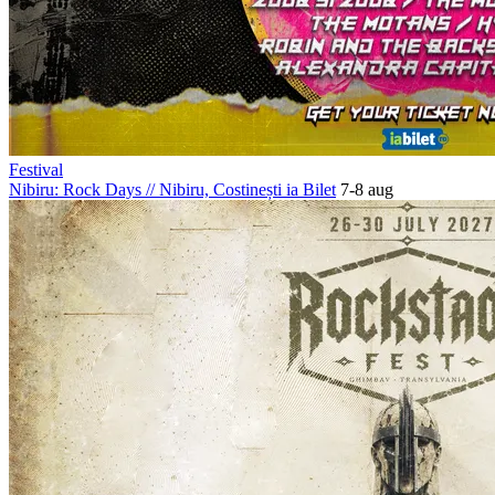
Festival
Nibiru: Rock Days
//
Nibiru, Costinești
ia Bilet
7-8 aug