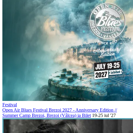
Festival
Open Air Blues Festival Brezoi 2027 - Anniversary Edition
//
Summer Camp Brezoi, Brezoi (Vâlcea)
ia Bilet
19-25 iul '27