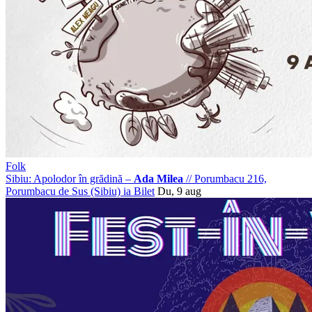
Folk
Sibiu: Apolodor în grădină –
Ada Milea
//
Porumbacu 216,
Porumbacu de Sus (Sibiu)
ia Bilet
Du, 9 aug